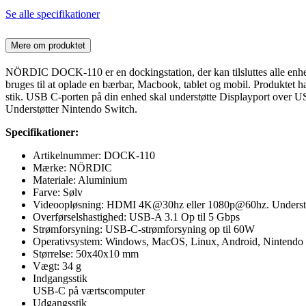
Se alle specifikationer
Mere om produktet
NÖRDIC DOCK-110 er en dockingstation, der kan tilsluttes alle en
bruges til at oplade en bærbar, Macbook, tablet og mobil. Produktet ha
stik. USB C-porten på din enhed skal understøtte Displayport over 
Understøtter Nintendo Switch.
Specifikationer:
Artikelnummer: DOCK-110
Mærke: NÖRDIC
Materiale: Aluminium
Farve: Sølv
Videoopløsning: HDMI 4K@30hz eller 1080p@60hz. Understøttel
Overførselshastighed: USB-A 3.1 Op til 5 Gbps
Strømforsyning: USB-C-strømforsyning op til 60W
Operativsystem: Windows, MacOS, Linux, Android, Nintendo
Størrelse: 50x40x10 mm
Vægt: 34 g
Indgangsstik
USB-C på værtscomputer
Udgangsstik