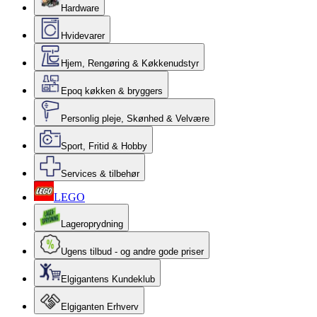
Hardware
Hvidevarer
Hjem, Rengøring & Køkkenudstyr
Epoq køkken & bryggers
Personlig pleje, Skønhed & Velvære
Sport, Fritid & Hobby
Services & tilbehør
LEGO
Lageroprydning
Ugens tilbud - og andre gode priser
Elgigantens Kundeklub
Elgiganten Erhverv