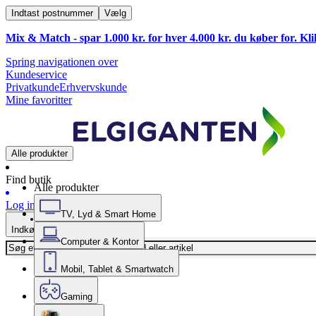
Indtast postnummer
Vælg
Mix & Match - spar 1.000 kr. for hver 4.000 kr. du køber for. Kl
Spring navigationen over
Kundeservice
Privatkunde
Erhvervskunde
Mine favoritter
Alle produkter
Find butik
Alle produkter
Log ind
TV, Lyd & Smart Home
Indkøbskurv
Computer & Kontor
Mobil, Tablet & Smartwatch
Gaming