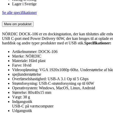
Lager i Sverige
Se alle specifikationer
Mere om produktet
NÖRDIC DOCK-106 er en dockingstation, der kan tilsluttes alle en
USB C-port med Power Delivery 60W, der kan bruges til at oplade en b
harddisk og andre typer produkter med et USB stik.
Specifikationer:
Artikelnummer: DOCK-106
Mærke: NÖRDIC
Materiale: Hård plast
Farve: Hvid
Videoopløsning: VGA 1920x1080p 60hz. Understøttelse af båd
spejlunderstøttelse
Overførselshastighed: USB-A 3.1 Op til 5 Gbps
Strømforsyning: USB-C-strømforsyning op til 60W
Operativsystem: Windows, MacOS, Linux, Android
Størrelse: 80x40x15 mm
Vægt: 38 g
Indgangsstik
USB-C på værtscomputer
Udgangsstik