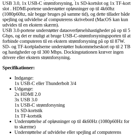
USB 3.0, 1x USB-C strømforsyning, 1x SD-kortslot og 1x TF-kort
slot . HDMI-portene understøtter opløsninger op til 4k60hz
(1080p60hz, når begge bruges på samme tid), og dette tillader både
spejling og udvidelse af computerens skrivebord (MacOS kan kun
udvides til en ekstern skærm).
USB 3.0-portene understøtter dataoverførselshastigheder på op til 5
Gbps, og det er muligt at bruge USB-C-strømforsyningsporten til at
forbinde computeren til en ekstern strømforsyning på op til 87W.
SD- og TF-kortpladserne understøtter hukommelseskort op til 2 TB
og hastigheder op til 300 Mbps. Dockingstationen kræver ingen
drivere eller ekstern strømforsyning.
Specifikationer:
Indgange:
1x USB-C eller Thunderbolt 3/4
Udgange:
2x HDMI 2.0
3x USB 3.0
1x USB-C strømforsyning
1x SD-kortstik
1x TF-kortstik
Understøttelse af opløsninger op til 4k60Hz (1080p60Hz for
to skærme)
Understøttelse af udvidelse eller spejling af computerens