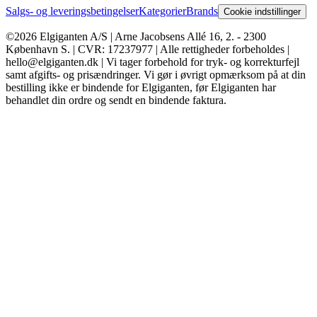
Salgs- og leveringsbetingelser
Kategorier
Brands
Cookie indstillinger
©2026 Elgiganten A/S | Arne Jacobsens Allé 16, 2. - 2300
København S. | CVR: 17237977 | Alle rettigheder forbeholdes |
hello@elgiganten.dk | Vi tager forbehold for tryk- og korrekturfejl
samt afgifts- og prisændringer. Vi gør i øvrigt opmærksom på at din
bestilling ikke er bindende for Elgiganten, før Elgiganten har
behandlet din ordre og sendt en bindende faktura.