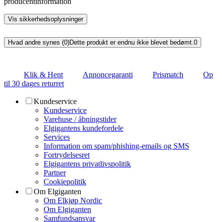
producentinformation
Vis sikkerhedsoplysninger
Hvad andre synes (0)
Dette produkt er endnu ikke blevet bedømt.
0
Klik & Hent
Annoncegaranti
Prismatch
Op
til 30 dages returret
Kundeservice
Kundeservice
Varehuse / åbningstider
Elgigantens kundefordele
Services
Information om spam/phishing-emails og SMS
Fortrydelsesret
Elgigantens privatlivspolitik
Partner
Cookiepolitik
Om Elgiganten
Om Elkjøp Nordic
Om Elgiganten
Samfundsansvar