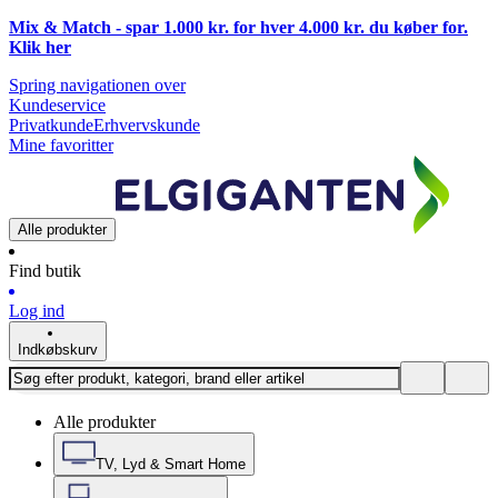
Mix & Match - spar 1.000 kr. for hver 4.000 kr. du køber for.
Klik
her
Spring navigationen over
Kundeservice
Privatkunde
Erhvervskunde
Mine favoritter
Alle produkter
Find butik
Log ind
Indkøbskurv
Alle produkter
TV, Lyd & Smart Home