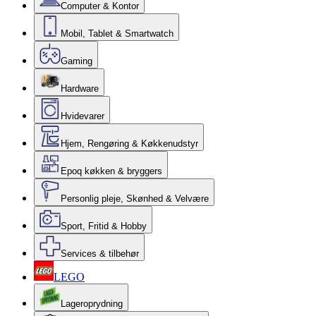
Computer & Kontor
Mobil, Tablet & Smartwatch
Gaming
Hardware
Hvidevarer
Hjem, Rengøring & Køkkenudstyr
Epoq køkken & bryggers
Personlig pleje, Skønhed & Velvære
Sport, Fritid & Hobby
Services & tilbehør
LEGO
Lageroprydning