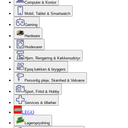
Computer & Kontor
Mobil, Tablet & Smartwatch
Gaming
Hardware
Hvidevarer
Hjem, Rengøring & Køkkenudstyr
Epoq køkken & bryggers
Personlig pleje, Skønhed & Velvære
Sport, Fritid & Hobby
Services & tilbehør
LEGO
Lageroprydning