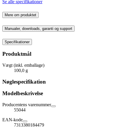
Se alle specifikationer
Mere om produktet
Manualer, downloads, garanti og support
Specifikationer
Produktmål
Vægt (inkl. emballage)
100,0 g
Nøglespecifikation
Modelbeskrivelse
Producentens varenummer
55044
EAN-kode
7313380184479