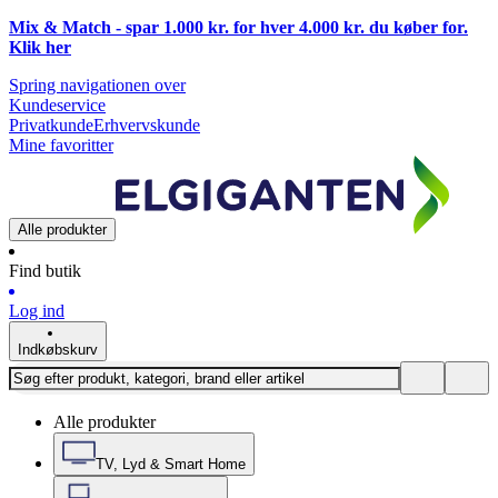
Mix & Match - spar 1.000 kr. for hver 4.000 kr. du køber for.
Klik
her
Spring navigationen over
Kundeservice
Privatkunde
Erhvervskunde
Mine favoritter
Alle produkter
Find butik
Log ind
Indkøbskurv
Alle produkter
TV, Lyd & Smart Home