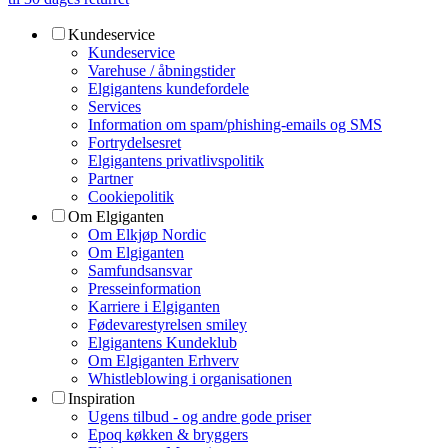
Kundeservice
Kundeservice
Varehuse / åbningstider
Elgigantens kundefordele
Services
Information om spam/phishing-emails og SMS
Fortrydelsesret
Elgigantens privatlivspolitik
Partner
Cookiepolitik
Om Elgiganten
Om Elkjøp Nordic
Om Elgiganten
Samfundsansvar
Presseinformation
Karriere i Elgiganten
Fødevarestyrelsen smiley
Elgigantens Kundeklub
Om Elgiganten Erhverv
Whistleblowing i organisationen
Inspiration
Ugens tilbud - og andre gode priser
Epoq køkken & bryggers