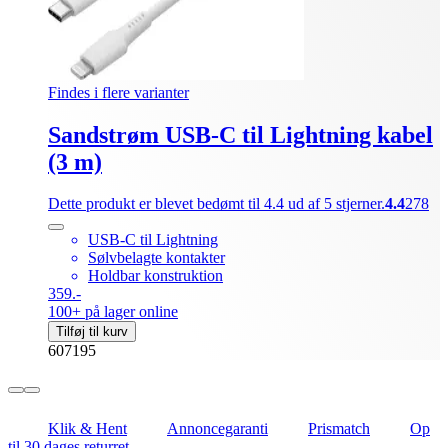
Findes i flere varianter
Sandstrøm USB-C til Lightning kabel
(3 m)
Dette produkt er blevet bedømt til 4.4 ud af 5 stjerner.
4.4
278
USB-C til Lightning
Sølvbelagte kontakter
Holdbar konstruktion
359.-
100+ på lager online
Tilføj til kurv
607195
Klik & Hent
Annoncegaranti
Prismatch
Op
til 30 dages returret