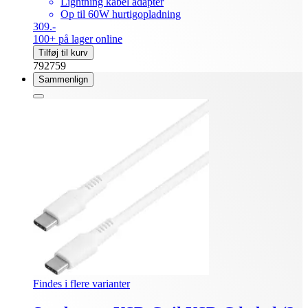
Lightning kabel adapter
Op til 60W hurtigopladning
309.-
100+ på lager online
Tilføj til kurv
792759
Sammenlign
Findes i flere varianter