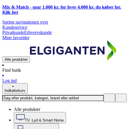
Mix & Match - spar 1.000 kr. for hver 4.000 kr. du køber for.
Klik
her
Spring navigationen over
Kundeservice
Privatkunde
Erhvervskunde
Mine favoritter
Alle produkter
Find butik
Log ind
Indkøbskurv
Alle produkter
TV, Lyd & Smart Home