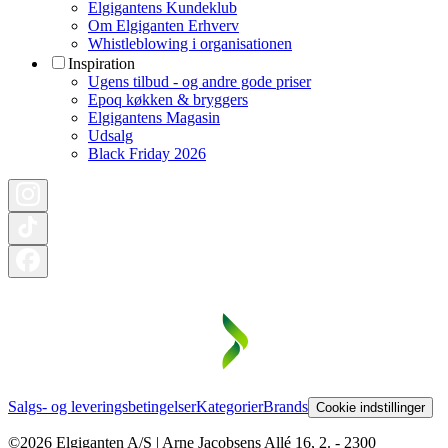
Elgigantens Kundeklub
Om Elgiganten Erhverv
Whistleblowing i organisationen
Inspiration
Ugens tilbud - og andre gode priser
Epoq køkken & bryggers
Elgigantens Magasin
Udsalg
Black Friday 2026
Salgs- og leveringsbetingelser
Kategorier
Brands
Cookie indstillinger
©2026 Elgiganten A/S | Arne Jacobsens Allé 16, 2. - 2300