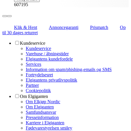
607195
Klik & Hent
Annoncegaranti
Prismatch
Op
til 30 dages returret
Kundeservice
Kundeservice
Varehuse / åbningstider
Elgigantens kundefordele
Services
Information om spam/phishing-emails og SMS
Fortrydelsesret
Elgigantens privatlivspolitik
Partner
Cookiepolitik
Om Elgiganten
Om Elkjøp Nordic
Om Elgiganten
Samfundsansvar
Presseinformation
Karriere i Elgiganten
Fødevarestyrelsen smiley