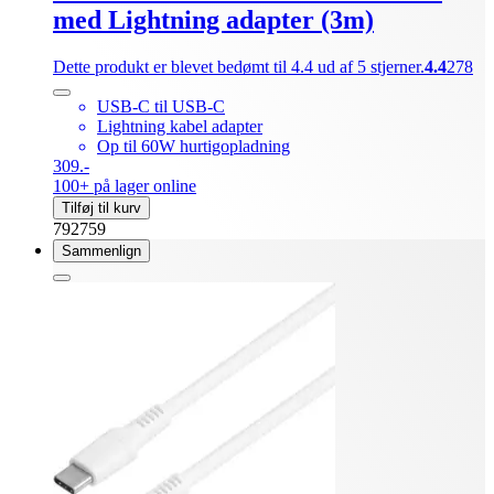
med Lightning adapter (3m)
Dette produkt er blevet bedømt til 4.4 ud af 5 stjerner.
4.4
278
USB-C til USB-C
Lightning kabel adapter
Op til 60W hurtigopladning
309.-
100+ på lager online
Tilføj til kurv
792759
Sammenlign