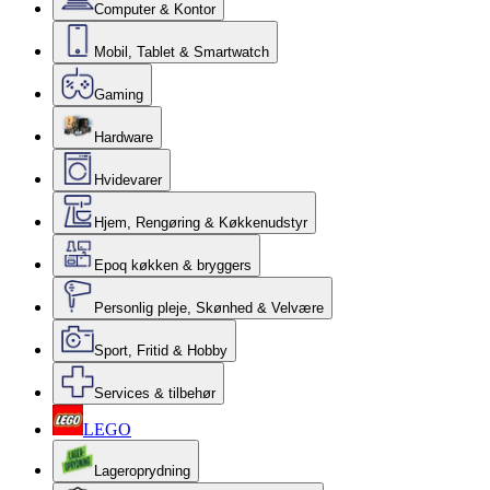
Computer & Kontor
Mobil, Tablet & Smartwatch
Gaming
Hardware
Hvidevarer
Hjem, Rengøring & Køkkenudstyr
Epoq køkken & bryggers
Personlig pleje, Skønhed & Velvære
Sport, Fritid & Hobby
Services & tilbehør
LEGO
Lageroprydning