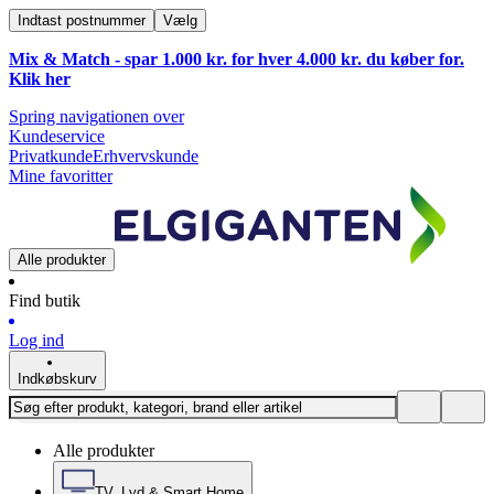
Indtast postnummer
Vælg
Mix & Match - spar 1.000 kr. for hver 4.000 kr. du køber for.
Klik
her
Spring navigationen over
Kundeservice
Privatkunde
Erhvervskunde
Mine favoritter
Alle produkter
Find butik
Log ind
Indkøbskurv
Alle produkter
TV, Lyd & Smart Home