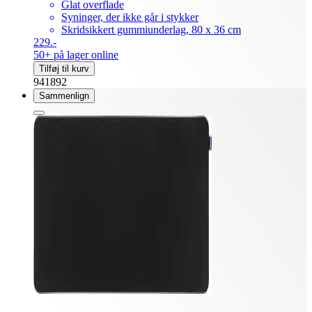
Glat overflade
Syninger, der ikke går i stykker
Skridsikkert gummiunderlag, 80 x 36 cm
229.-
50+ på lager online
Tilføj til kurv
941892
Sammenlign