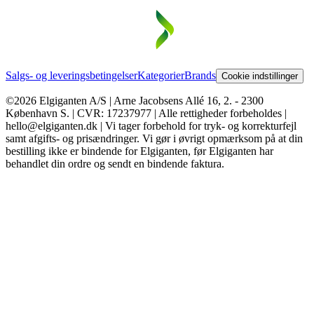
Salgs- og leveringsbetingelser
Kategorier
Brands
Cookie indstillinger
©2026 Elgiganten A/S | Arne Jacobsens Allé 16, 2. - 2300
København S. | CVR: 17237977 | Alle rettigheder forbeholdes |
hello@elgiganten.dk | Vi tager forbehold for tryk- og korrekturfejl
samt afgifts- og prisændringer. Vi gør i øvrigt opmærksom på at din
bestilling ikke er bindende for Elgiganten, før Elgiganten har
behandlet din ordre og sendt en bindende faktura.