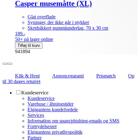
Casper musemåtte (XL)
Glat overflade
Syninger, der ikke går i stykker
Skridsikkert gummiunderlag, 70 x 30 cm
189.-
50+ på lager online
Tilføj til kurv
941894
Klik & Hent
Annoncegaranti
Prismatch
Op
til 30 dages returret
Kundeservice
Kundeservice
Varehuse / åbningstider
Elgigantens kundefordele
Services
Information om spam/phishing-emails og SMS
Fortrydelsesret
Elgigantens privatlivspolitik
Partner