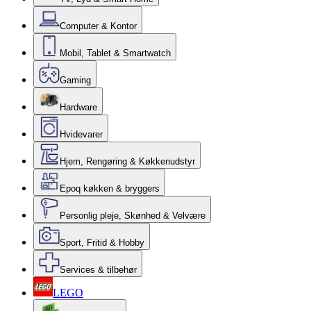
Computer & Kontor
Mobil, Tablet & Smartwatch
Gaming
Hardware
Hvidevarer
Hjem, Rengøring & Køkkenudstyr
Epoq køkken & bryggers
Personlig pleje, Skønhed & Velvære
Sport, Fritid & Hobby
Services & tilbehør
LEGO