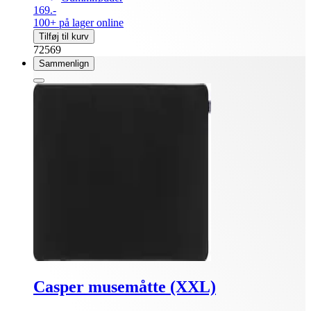
169.-
100+ på lager online
Tilføj til kurv
72569
Sammenlign
Casper musemåtte (XXL)