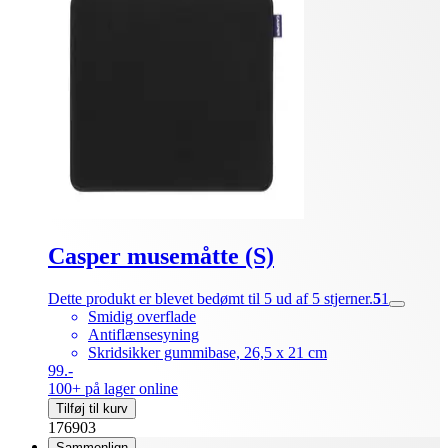
Casper musemåtte (S)
Dette produkt er blevet bedømt til 5 ud af 5 stjerner.
5
1
Smidig overflade
Antiflænsesyning
Skridsikker gummibase, 26,5 x 21 cm
99.-
100+ på lager online
Tilføj til kurv
176903
Sammenlign