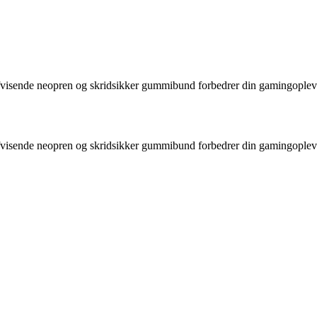
ende neopren og skridsikker gummibund forbedrer din gamingoplevels
ende neopren og skridsikker gummibund forbedrer din gamingoplevels