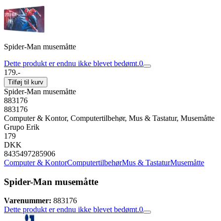
Spider-Man musemåtte
Dette produkt er endnu ikke blevet bedømt.
0
179.-
Tilføj til kurv
Spider-Man musemåtte
883176
883176
Computer & Kontor, Computertilbehør, Mus & Tastatur, Musemåtte
Grupo Erik
179
DKK
8435497285906
Computer & Kontor
Computertilbehør
Mus & Tastatur
Musemåtte
Spider-Man musemåtte
Varenummer:
883176
Dette produkt er endnu ikke blevet bedømt.
0