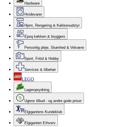
Hardware
Hvidevarer
Hjem, Rengøring & Køkkenudstyr
Epoq køkken & bryggers
Personlig pleje, Skønhed & Velvære
Sport, Fritid & Hobby
Services & tilbehør
LEGO
Lageroprydning
Ugens tilbud - og andre gode priser
Elgigantens Kundeklub
Elgiganten Erhverv