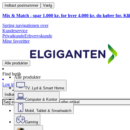
Indtast postnummer
Vælg
Mix & Match - spar 1.000 kr. for hver 4.000 kr. du køber for. Kl
Spring navigationen over
Kundeservice
Privatkunde
Erhvervskunde
Mine favoritter
Alle produkter
Find butik
Alle produkter
Log ind
TV, Lyd & Smart Home
Indkøbskurv
Computer & Kontor
Mobil, Tablet & Smartwatch
Gaming