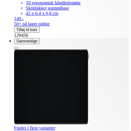
Til ergonomisk håndledsstøtte
Skridsikker gummibase
42 x 6.4 x 0,8 cm
149.-
50+ på lager online
Tilføj til kurv
129456
Sammenlign
Findes i flere varianter