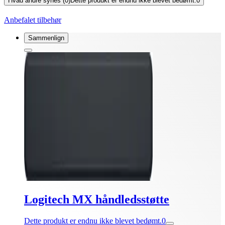
Hvad andre synes (0)
Dette produkt er endnu ikke blevet bedømt.
0
Anbefalet tilbehør
Sammenlign
Logitech MX håndledsstøtte
Dette produkt er endnu ikke blevet bedømt.
0