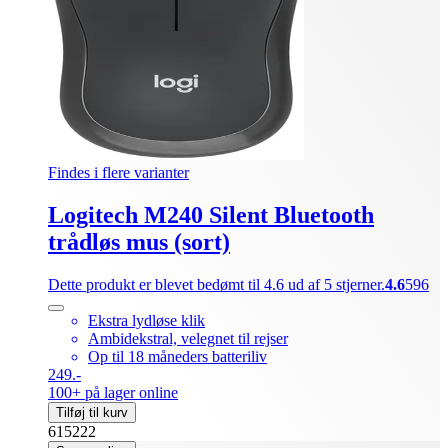
Findes i flere varianter
Logitech M240 Silent Bluetooth
trådløs mus (sort)
Dette produkt er blevet bedømt til 4.6 ud af 5 stjerner.
4.6
596
Ekstra lydløse klik
Ambidekstral, velegnet til rejser
Op til 18 måneders batteriliv
249.-
100+ på lager online
Tilføj til kurv
615222