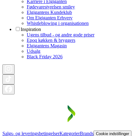
Karriere i Elgiganten
Fødevarestyrelsen smiley
Elgigantens Kundeklub
Om Elgiganten Erhverv
Whistleblowing i organisationen
Inspiration
Ugens tilbud - og andre gode priser
Epoq køkken & bryggers
Elgigantens Magasin
Udsalg
Black Friday 2026
Salgs- og leveringsbetingelser
Kategorier
Brands
Cookie indstillinger