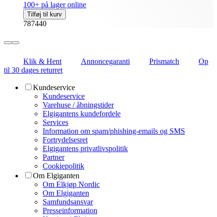
100+ på lager online
Tilføj til kurv
787440
Klik & Hent
Annoncegaranti
Prismatch
Op
til 30 dages returret
Kundeservice
Kundeservice
Varehuse / åbningstider
Elgigantens kundefordele
Services
Information om spam/phishing-emails og SMS
Fortrydelsesret
Elgigantens privatlivspolitik
Partner
Cookiepolitik
Om Elgiganten
Om Elkjøp Nordic
Om Elgiganten
Samfundsansvar
Presseinformation