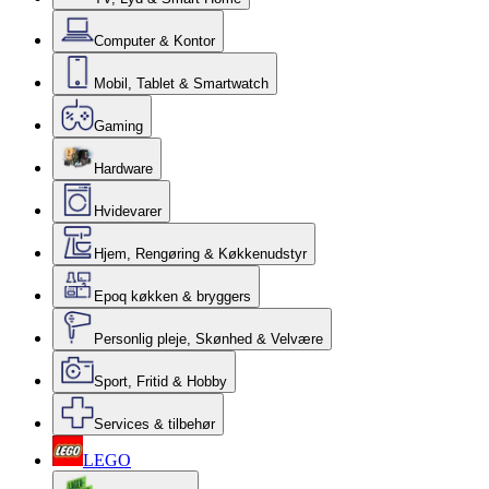
Computer & Kontor
Mobil, Tablet & Smartwatch
Gaming
Hardware
Hvidevarer
Hjem, Rengøring & Køkkenudstyr
Epoq køkken & bryggers
Personlig pleje, Skønhed & Velvære
Sport, Fritid & Hobby
Services & tilbehør
LEGO