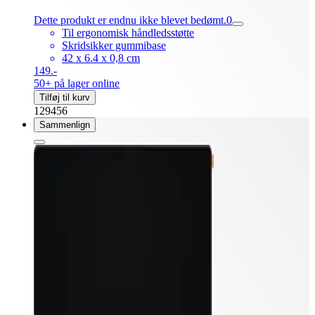
Dette produkt er endnu ikke blevet bedømt.
0
Til ergonomisk håndledsstøtte
Skridsikker gummibase
42 x 6.4 x 0,8 cm
149.-
50+ på lager online
Tilføj til kurv
129456
Sammenlign