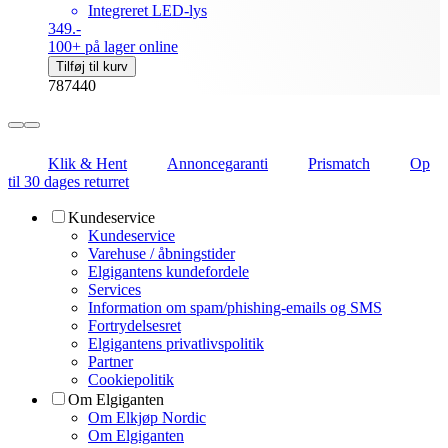
Integreret LED-lys
349.-
100+ på lager online
Tilføj til kurv
787440
Klik & Hent
Annoncegaranti
Prismatch
Op
til 30 dages returret
Kundeservice
Kundeservice
Varehuse / åbningstider
Elgigantens kundefordele
Services
Information om spam/phishing-emails og SMS
Fortrydelsesret
Elgigantens privatlivspolitik
Partner
Cookiepolitik
Om Elgiganten
Om Elkjøp Nordic
Om Elgiganten