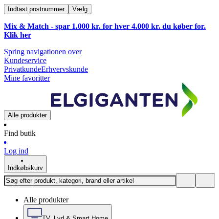
Indtast postnummer
Vælg
Mix & Match - spar 1.000 kr. for hver 4.000 kr. du køber for.
Klik
her
Spring navigationen over
Kundeservice
Privatkunde
Erhvervskunde
Mine favoritter
Alle produkter
Find butik
Log ind
Indkøbskurv
Alle produkter
TV, Lyd & Smart Home