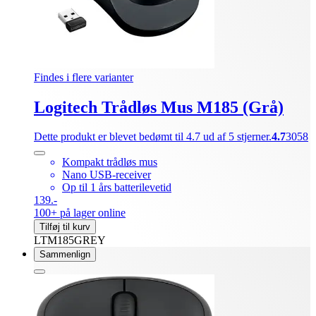
Findes i flere varianter
Logitech Trådløs Mus M185 (Grå)
Dette produkt er blevet bedømt til 4.7 ud af 5 stjerner.
4.7
3058
Kompakt trådløs mus
Nano USB-receiver
Op til 1 års batterilevetid
139.-
100+ på lager online
Tilføj til kurv
LTM185GREY
Sammenlign