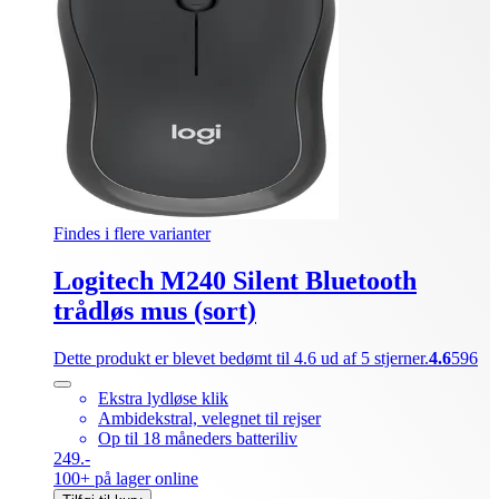
Findes i flere varianter
Logitech M240 Silent Bluetooth
trådløs mus (sort)
Dette produkt er blevet bedømt til 4.6 ud af 5 stjerner.
4.6
596
Ekstra lydløse klik
Ambidekstral, velegnet til rejser
Op til 18 måneders batteriliv
249.-
100+ på lager online