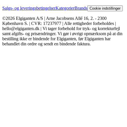
Salgs- og leveringsbetingelser
Kategorier
Brands
Cookie indstillinger
©2026 Elgiganten A/S | Arne Jacobsens Allé 16, 2. - 2300
København S. | CVR: 17237977 | Alle rettigheder forbeholdes |
hello@elgiganten.dk | Vi tager forbehold for tryk- og korrekturfejl
samt afgifts- og prisændringer. Vi gør i øvrigt opmærksom på at din
bestilling ikke er bindende for Elgiganten, før Elgiganten har
behandlet din ordre og sendt en bindende faktura.