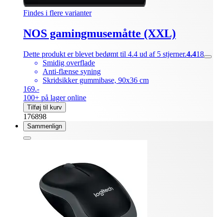
Findes i flere varianter
NOS gamingmusemåtte (XXL)
Dette produkt er blevet bedømt til 4.4 ud af 5 stjerner.
4.4
18
Smidig overflade
Anti-flænse syning
Skridsikker gummibase, 90x36 cm
169.-
100+ på lager online
Tilføj til kurv
176898
Sammenlign