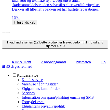
fald, stød og tekniske fejl. Ubegrænset antal
skadesanmeldelser uden selvrisiko eller værdiforringelse.
Dækker alt tilbehør i pakken og har hurtige reparationer.
169.-
Tilføj til dit køb
Hvad andre synes (19)
Dette produkt er blevet bedømt til 4.3 ud af 5
stjerner.
4.3
19
Klik & Hent
Annoncegaranti
Prismatch
Op
til 30 dages returret
Kundeservice
Kundeservice
Varehuse / åbningstider
Elgigantens kundefordele
Services
Information om spam/phishing-emails og SMS
Fortrydelsesret
Elgigantens privatlivspolitik