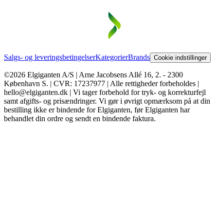
Salgs- og leveringsbetingelser
Kategorier
Brands
Cookie indstillinger
©2026 Elgiganten A/S | Arne Jacobsens Allé 16, 2. - 2300
København S. | CVR: 17237977 | Alle rettigheder forbeholdes |
hello@elgiganten.dk | Vi tager forbehold for tryk- og korrekturfejl
samt afgifts- og prisændringer. Vi gør i øvrigt opmærksom på at din
bestilling ikke er bindende for Elgiganten, før Elgiganten har
behandlet din ordre og sendt en bindende faktura.