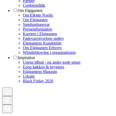
Partner
Cookiepolitik
Om Elgiganten
Om Elkjøp Nordic
Om Elgiganten
Samfundsansvar
Presseinformation
Karriere i Elgiganten
Fødevarestyrelsen smiley
Elgigantens Kundeklub
Om Elgiganten Erhverv
Whistleblowing i organisationen
Inspiration
Ugens tilbud - og andre gode priser
Epoq køkken & bryggers
Elgigantens Magasin
Udsalg
Black Friday 2026