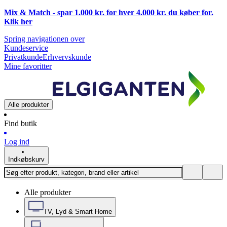
Mix & Match - spar 1.000 kr. for hver 4.000 kr. du køber for.
Klik
her
Spring navigationen over
Kundeservice
Privatkunde
Erhvervskunde
Mine favoritter
Alle produkter
Find butik
Log ind
Indkøbskurv
Alle produkter
TV, Lyd & Smart Home