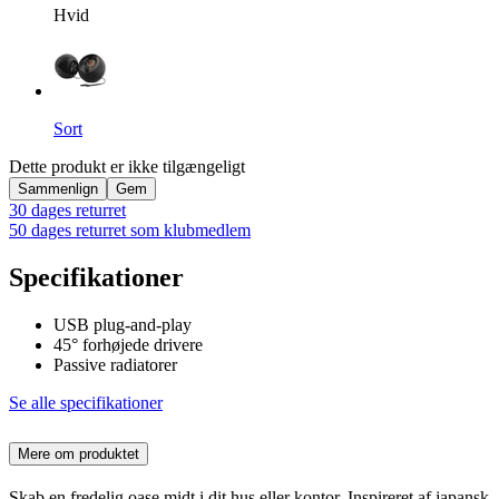
Hvid
Sort
Dette produkt er ikke tilgængeligt
Sammenlign
Gem
30 dages returret
50 dages returret som klubmedlem
Specifikationer
USB plug-and-play
45° forhøjede drivere
Passive radiatorer
Se alle specifikationer
Mere om produktet
Skab en fredelig oase midt i dit hus eller kontor. Inspireret af japansk