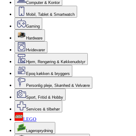
Computer & Kontor
Mobil, Tablet & Smartwatch
Gaming
Hardware
Hvidevarer
Hjem, Rengøring & Køkkenudstyr
Epoq køkken & bryggers
Personlig pleje, Skønhed & Velvære
Sport, Fritid & Hobby
Services & tilbehør
LEGO
Lageroprydning