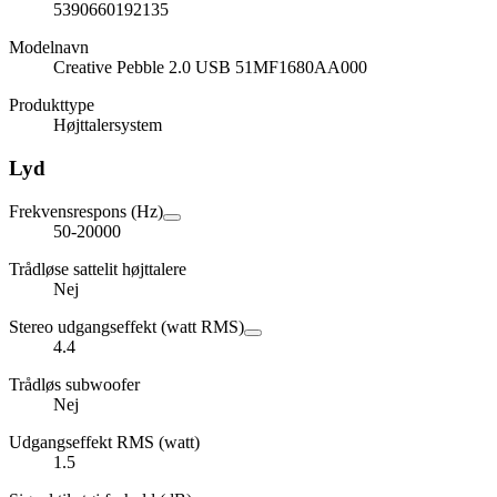
5390660192135
Modelnavn
Creative Pebble 2.0 USB 51MF1680AA000
Produkttype
Højttalersystem
Lyd
Frekvensrespons (Hz)
50-20000
Trådløse sattelit højttalere
Nej
Stereo udgangseffekt (watt RMS)
4.4
Trådløs subwoofer
Nej
Udgangseffekt RMS (watt)
1.5