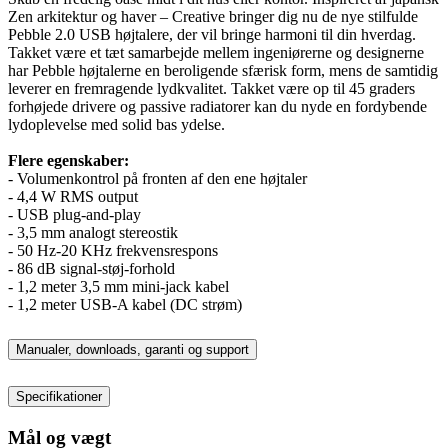
Zen arkitektur og haver – Creative bringer dig nu de nye stilfulde
Pebble 2.0 USB højtalere, der vil bringe harmoni til din hverdag.
Takket være et tæt samarbejde mellem ingeniørerne og designerne
har Pebble højtalerne en beroligende sfærisk form, mens de samtidig
leverer en fremragende lydkvalitet. Takket være op til 45 graders
forhøjede drivere og passive radiatorer kan du nyde en fordybende
lydoplevelse med solid bas ydelse.
Flere egenskaber:
- Volumenkontrol på fronten af den ene højtaler
- 4,4 W RMS output
- USB plug-and-play
- 3,5 mm analogt stereostik
- 50 Hz-20 KHz frekvensrespons
- 86 dB signal-støj-forhold
- 1,2 meter 3,5 mm mini-jack kabel
- 1,2 meter USB-A kabel (DC strøm)
Manualer, downloads, garanti og support
Specifikationer
Mål og vægt