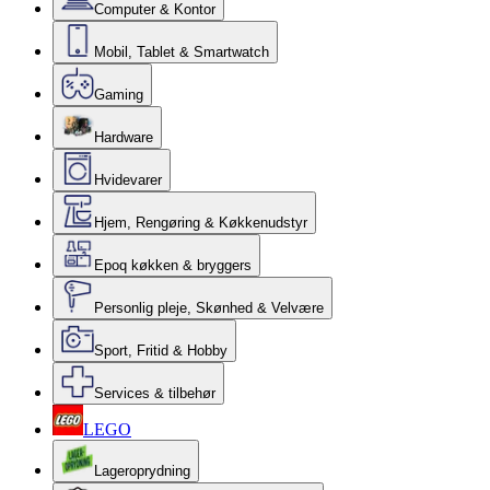
Computer & Kontor
Mobil, Tablet & Smartwatch
Gaming
Hardware
Hvidevarer
Hjem, Rengøring & Køkkenudstyr
Epoq køkken & bryggers
Personlig pleje, Skønhed & Velvære
Sport, Fritid & Hobby
Services & tilbehør
LEGO
Lageroprydning