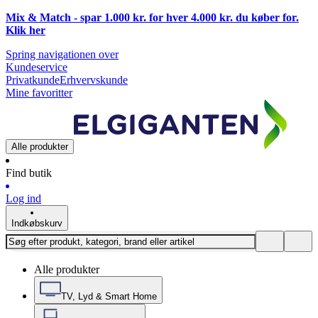
Mix & Match - spar 1.000 kr. for hver 4.000 kr. du køber for.
Klik
her
Spring navigationen over
Kundeservice
Privatkunde
Erhvervskunde
Mine favoritter
Alle produkter
Find butik
Log ind
Indkøbskurv
Alle produkter
TV, Lyd & Smart Home