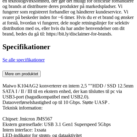
en teknologivirksomhed, der gør det muligt for officielle forhandlere
og brands at distribuere deres produkter på markedspladser. Vi
fungerer som registreret forhandler og håndterer kundeservice. Vi
svarer på beskeder inden for ~6 timer. Hvis du er et brand og ønsker
at forstå, hvordan vi fungerer, dele nogle retningslinjer for selektiv
distribution med os, eller hvis du har andre henvendelser om dit
brand, bedes du gå til: https://bit.ly/disclaimer-for-brands.
Specifikationer
Se alle specifikationer
Mere om produktet
Maiwo K104AG2 konverterer en intern 2,5 ""HDD / SSD 12.5mm
SATA I / II / III til en ekstern enhed, der kan tilsluttes til pc via
USB3-port (bagudkompatibel med USB2.0).
Dataoverførselshastighed op til 10 Gbps. Støtte UASP .
Teknisk information:
Chipset: Jmicron JMS567
Ekstern grænseflade: USB 3.1 Gen1 Superspeed 5Gbps
Intern interface: 1xsata
LED-indikator for strøm- og dataaktivitet