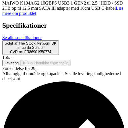
MAIWO K104AG2 10GBPS USB3.1 GEN2 til 2,5 "HDD / SSD
2TB op til 12,5 mm SATA III adapter med 10cm USB C-kabel
Læs
mere om produktet
Specifikationer
Se alle specifikationer
Solgt af
The Stock Network DK
8 rue du Sentier
CVR-nr: FR86901950774
156.-
Levering
Klik & Hent
Ikke tilgængelig
Forsendelse fra 29,-
Afhængig af område og kapacitet. Se alle leveringsmulighederne i
check-out