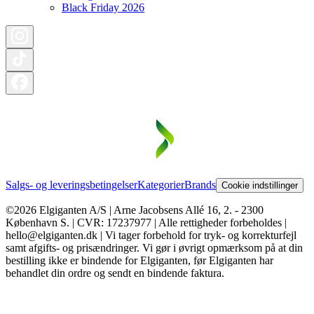
Black Friday 2026
Salgs- og leveringsbetingelser
Kategorier
Brands
Cookie indstillinger
©2026 Elgiganten A/S | Arne Jacobsens Allé 16, 2. - 2300
København S. | CVR: 17237977 | Alle rettigheder forbeholdes |
hello@elgiganten.dk | Vi tager forbehold for tryk- og korrekturfejl
samt afgifts- og prisændringer. Vi gør i øvrigt opmærksom på at din
bestilling ikke er bindende for Elgiganten, før Elgiganten har
behandlet din ordre og sendt en bindende faktura.