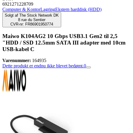
6921271228709
Computer & Kontor
Lagring
Ekstern harddisk (HDD)
Solgt af
The Stock Network DK
8 rue du Sentier
CVR-nr: FR86901950774
Maiwo K104AG2 10 Gbps USB3.1 Gen2 til 2,5
"HDD / SSD 12.5mm SATA III adapter med 10cm
USB-kabel C
Varenummer:
164935
Dette produkt er endnu ikke blevet bedømt.
0