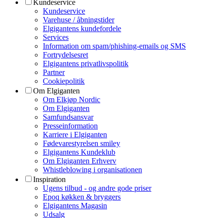
Kundeservice
Kundeservice
Varehuse / åbningstider
Elgigantens kundefordele
Services
Information om spam/phishing-emails og SMS
Fortrydelsesret
Elgigantens privatlivspolitik
Partner
Cookiepolitik
Om Elgiganten
Om Elkjøp Nordic
Om Elgiganten
Samfundsansvar
Presseinformation
Karriere i Elgiganten
Fødevarestyrelsen smiley
Elgigantens Kundeklub
Om Elgiganten Erhverv
Whistleblowing i organisationen
Inspiration
Ugens tilbud - og andre gode priser
Epoq køkken & bryggers
Elgigantens Magasin
Udsalg