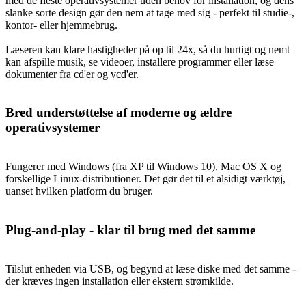
med de fleste operativsystemer uden behov for installation, og dens
slanke sorte design gør den nem at tage med sig - perfekt til studie-,
kontor- eller hjemmebrug.
Læseren kan klare hastigheder på op til 24x, så du hurtigt og nemt
kan afspille musik, se videoer, installere programmer eller læse
dokumenter fra cd'er og vcd'er.
Bred understøttelse af moderne og ældre
operativsystemer
Fungerer med Windows (fra XP til Windows 10), Mac OS X og
forskellige Linux-distributioner. Det gør det til et alsidigt værktøj,
uanset hvilken platform du bruger.
Plug-and-play - klar til brug med det samme
Tilslut enheden via USB, og begynd at læse diske med det samme -
der kræves ingen installation eller ekstern strømkilde.