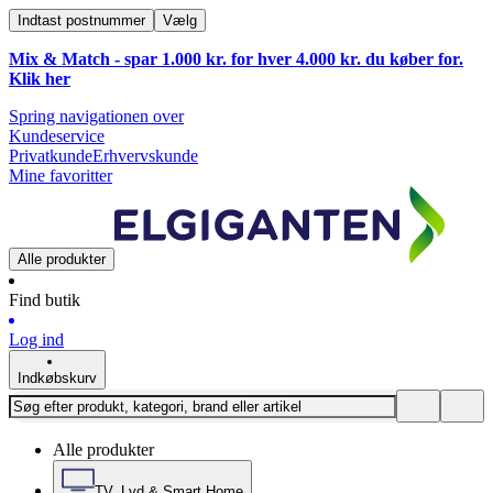
Indtast postnummer
Vælg
Mix & Match - spar 1.000 kr. for hver 4.000 kr. du køber for.
Klik
her
Spring navigationen over
Kundeservice
Privatkunde
Erhvervskunde
Mine favoritter
Alle produkter
Find butik
Log ind
Indkøbskurv
Alle produkter
TV, Lyd & Smart Home