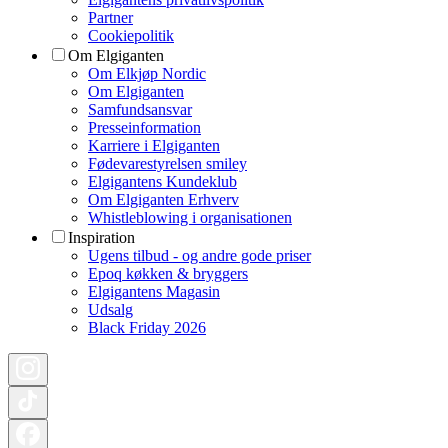
Partner
Cookiepolitik
Om Elgiganten
Om Elkjøp Nordic
Om Elgiganten
Samfundsansvar
Presseinformation
Karriere i Elgiganten
Fødevarestyrelsen smiley
Elgigantens Kundeklub
Om Elgiganten Erhverv
Whistleblowing i organisationen
Inspiration
Ugens tilbud - og andre gode priser
Epoq køkken & bryggers
Elgigantens Magasin
Udsalg
Black Friday 2026