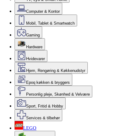
Computer & Kontor
Mobil, Tablet & Smartwatch
Gaming
Hardware
Hvidevarer
Hjem, Rengøring & Køkkenudstyr
Epoq køkken & bryggers
Personlig pleje, Skønhed & Velvære
Sport, Fritid & Hobby
Services & tilbehør
LEGO