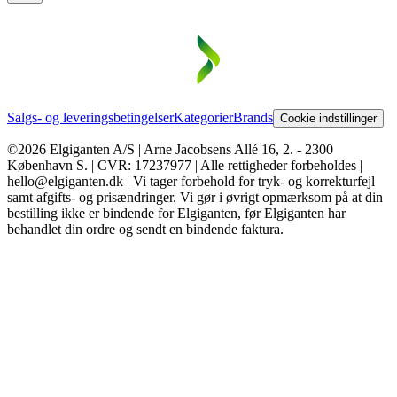
Salgs- og leveringsbetingelser
Kategorier
Brands
Cookie indstillinger
©2026 Elgiganten A/S | Arne Jacobsens Allé 16, 2. - 2300
København S. | CVR: 17237977 | Alle rettigheder forbeholdes |
hello@elgiganten.dk | Vi tager forbehold for tryk- og korrekturfejl
samt afgifts- og prisændringer. Vi gør i øvrigt opmærksom på at din
bestilling ikke er bindende for Elgiganten, før Elgiganten har
behandlet din ordre og sendt en bindende faktura.