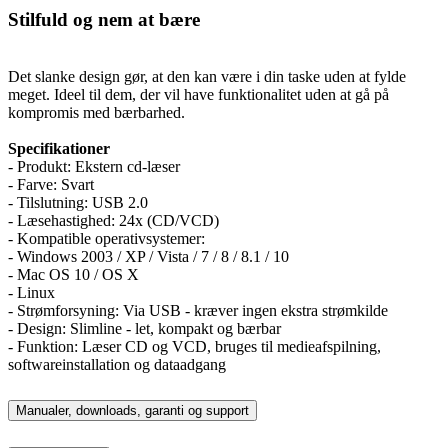
Stilfuld og nem at bære
Det slanke design gør, at den kan være i din taske uden at fylde
meget. Ideel til dem, der vil have funktionalitet uden at gå på
kompromis med bærbarhed.
Specifikationer
- Produkt: Ekstern cd-læser
- Farve: Svart
- Tilslutning: USB 2.0
- Læsehastighed: 24x (CD/VCD)
- Kompatible operativsystemer:
- Windows 2003 / XP / Vista / 7 / 8 / 8.1 / 10
- Mac OS 10 / OS X
- Linux
- Strømforsyning: Via USB - kræver ingen ekstra strømkilde
- Design: Slimline - let, kompakt og bærbar
- Funktion: Læser CD og VCD, bruges til medieafspilning,
softwareinstallation og dataadgang
Manualer, downloads, garanti og support