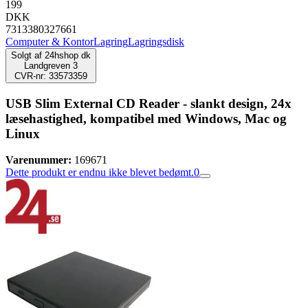
199
DKK
7313380327661
Computer & Kontor
Lagring
Lagringsdisk
Solgt af
24hshop dk
Landgreven 3
CVR-nr: 33573359
USB Slim External CD Reader - slankt design, 24x
læsehastighed, kompatibel med Windows, Mac og
Linux
Varenummer:
169671
Dette produkt er endnu ikke blevet bedømt.
0