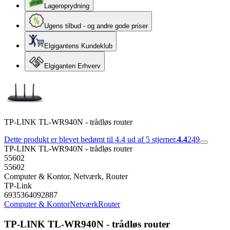
Lageroprydning
Ugens tilbud - og andre gode priser
Elgigantens Kundeklub
Elgiganten Erhverv
TP-LINK TL-WR940N - trådløs router
Dette produkt er blevet bedømt til 4.4 ud af 5 stjerner.
4.4
249
TP-LINK TL-WR940N - trådløs router
55602
55602
Computer & Kontor, Netværk, Router
TP-Link
6935364092887
Computer & Kontor
Netværk
Router
TP-LINK TL-WR940N - trådløs router