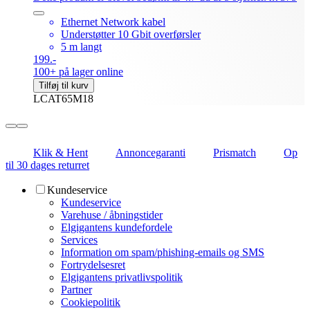
Ethernet Network kabel
Understøtter 10 Gbit overførsler
5 m langt
199.-
100+ på lager online
Tilføj til kurv
LCAT65M18
Klik & Hent
Annoncegaranti
Prismatch
Op
til 30 dages returret
Kundeservice
Kundeservice
Varehuse / åbningstider
Elgigantens kundefordele
Services
Information om spam/phishing-emails og SMS
Fortrydelsesret
Elgigantens privatlivspolitik
Partner
Cookiepolitik