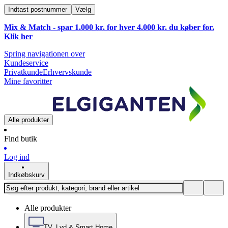
Indtast postnummer
Vælg
Mix & Match - spar 1.000 kr. for hver 4.000 kr. du køber for.
Klik
her
Spring navigationen over
Kundeservice
Privatkunde
Erhvervskunde
Mine favoritter
Alle produkter
Find butik
Log ind
Indkøbskurv
Alle produkter
TV, Lyd & Smart Home