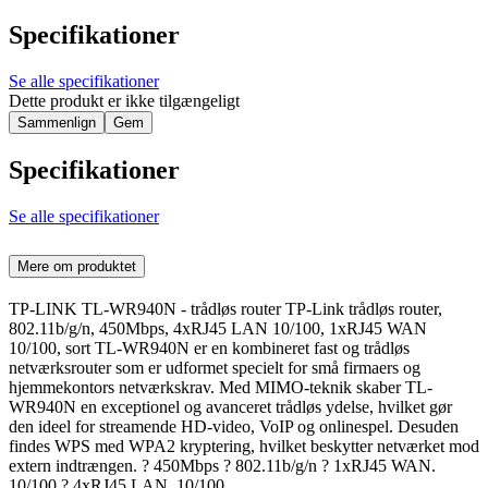
Specifikationer
Se alle specifikationer
Dette produkt er ikke tilgængeligt
Sammenlign
Gem
Specifikationer
Se alle specifikationer
Mere om produktet
TP-LINK TL-WR940N - trådløs router TP-Link trådløs router,
802.11b/g/n, 450Mbps, 4xRJ45 LAN 10/100, 1xRJ45 WAN
10/100, sort TL-WR940N er en kombineret fast og trådløs
netværksrouter som er udformet specielt for små firmaers og
hjemmekontors netværkskrav. Med MIMO-teknik skaber TL-
WR940N en exceptionel og avanceret trådløs ydelse, hvilket gør
den ideel for streamende HD-video, VoIP og onlinespel. Desuden
findes WPS med WPA2 kryptering, hvilket beskytter netværket mod
extern indtrængen. ? 450Mbps ? 802.11b/g/n ? 1xRJ45 WAN.
10/100 ? 4xRJ45 LAN, 10/100