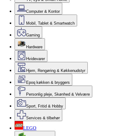
Computer & Kontor
Mobil, Tablet & Smartwatch
Gaming
Hardware
Hvidevarer
Hjem, Rengøring & Køkkenudstyr
Epoq køkken & bryggers
Personlig pleje, Skønhed & Velvære
Sport, Fritid & Hobby
Services & tilbehør
LEGO