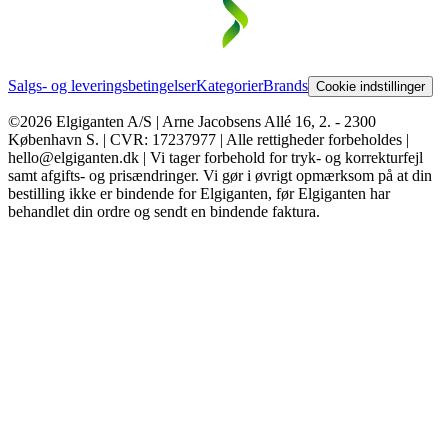
Salgs- og leveringsbetingelser
Kategorier
Brands
Cookie indstillinger
©2026 Elgiganten A/S | Arne Jacobsens Allé 16, 2. - 2300
København S. | CVR: 17237977 | Alle rettigheder forbeholdes |
hello@elgiganten.dk | Vi tager forbehold for tryk- og korrekturfejl
samt afgifts- og prisændringer. Vi gør i øvrigt opmærksom på at din
bestilling ikke er bindende for Elgiganten, før Elgiganten har
behandlet din ordre og sendt en bindende faktura.