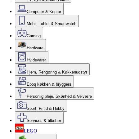
Computer & Kontor
Mobil, Tablet & Smartwatch
Gaming
Hardware
Hvidevarer
Hjem, Rengøring & Køkkenudstyr
Epoq køkken & bryggers
Personlig pleje, Skønhed & Velvære
Sport, Fritid & Hobby
Services & tilbehør
LEGO