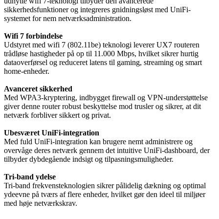
udnytte wifi 7-teknologi tilbyder den avancerede
sikkerhedsfunktioner og integreres gnidningsløst med UniFi-
systemet for nem netværksadministration.
Wifi 7 forbindelse
Udstyret med wifi 7 (802.11be) teknologi leverer UX7 routeren
trådløse hastigheder på op til 11.000 Mbps, hvilket sikrer hurtig
dataoverførsel og reduceret latens til gaming, streaming og smart
home-enheder.
Avanceret sikkerhed
Med WPA3-kryptering, indbygget firewall og VPN-understøttelse
giver denne router robust beskyttelse mod trusler og sikrer, at dit
netværk forbliver sikkert og privat.
Ubesværet UniFi-integration
Med fuld UniFi-integration kan brugere nemt administrere og
overvåge deres netværk gennem det intuitive UniFi-dashboard, der
tilbyder dybdegående indsigt og tilpasningsmuligheder.
Tri-band ydelse
Tri-band frekvensteknologien sikrer pålidelig dækning og optimal
ydeevne på tværs af flere enheder, hvilket gør den ideel til miljøer
med høje netværkskrav.