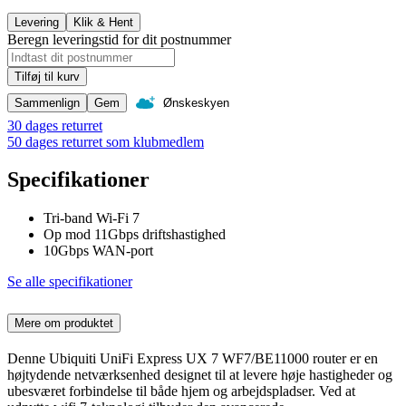
Levering
Klik & Hent
Beregn leveringstid for dit postnummer
Tilføj til kurv
Sammenlign
Gem
Ønskeskyen
30 dages returret
50 dages returret som klubmedlem
Specifikationer
Tri-band Wi-Fi 7
Op mod 11Gbps driftshastighed
10Gbps WAN-port
Se alle specifikationer
Mere om produktet
Denne Ubiquiti UniFi Express UX 7 WF7/BE11000 router er en
højtydende netværksenhed designet til at levere høje hastigheder og
ubesværet forbindelse til både hjem og arbejdspladser. Ved at