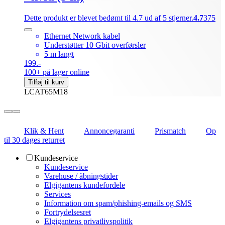
Dette produkt er blevet bedømt til 4.7 ud af 5 stjerner.
4.7
375
Ethernet Network kabel
Understøtter 10 Gbit overførsler
5 m langt
199.-
100+ på lager online
Tilføj til kurv
LCAT65M18
Klik & Hent
Annoncegaranti
Prismatch
Op
til 30 dages returret
Kundeservice
Kundeservice
Varehuse / åbningstider
Elgigantens kundefordele
Services
Information om spam/phishing-emails og SMS
Fortrydelsesret
Elgigantens privatlivspolitik