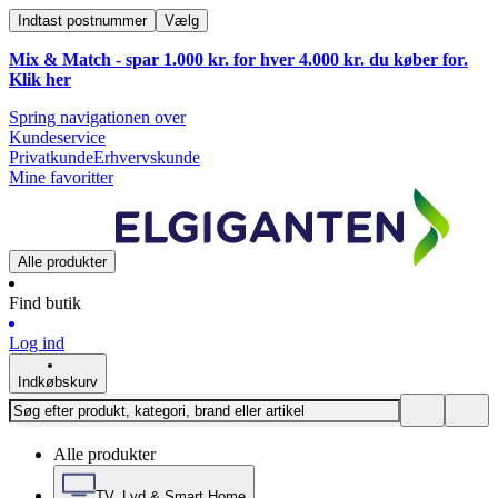
Indtast postnummer
Vælg
Mix & Match - spar 1.000 kr. for hver 4.000 kr. du køber for.
Klik
her
Spring navigationen over
Kundeservice
Privatkunde
Erhvervskunde
Mine favoritter
Alle produkter
Find butik
Log ind
Indkøbskurv
Alle produkter
TV, Lyd & Smart Home