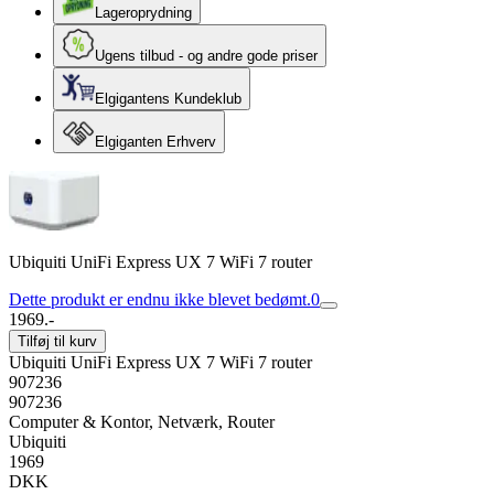
Lageroprydning
Ugens tilbud - og andre gode priser
Elgigantens Kundeklub
Elgiganten Erhverv
Ubiquiti UniFi Express UX 7 WiFi 7 router
Dette produkt er endnu ikke blevet bedømt.
0
1969.-
Tilføj til kurv
Ubiquiti UniFi Express UX 7 WiFi 7 router
907236
907236
Computer & Kontor, Netværk, Router
Ubiquiti
1969
DKK