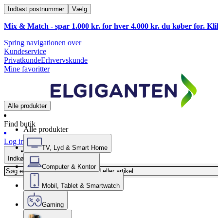
Indtast postnummer
Vælg
Mix & Match - spar 1.000 kr. for hver 4.000 kr. du køber for. Kl
Spring navigationen over
Kundeservice
Privatkunde
Erhvervskunde
Mine favoritter
Alle produkter
Find butik
Alle produkter
Log ind
TV, Lyd & Smart Home
Indkøbskurv
Computer & Kontor
Mobil, Tablet & Smartwatch
Gaming