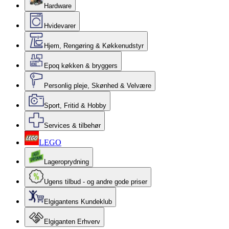
Hardware
Hvidevarer
Hjem, Rengøring & Køkkenudstyr
Epoq køkken & bryggers
Personlig pleje, Skønhed & Velvære
Sport, Fritid & Hobby
Services & tilbehør
LEGO
Lageroprydning
Ugens tilbud - og andre gode priser
Elgigantens Kundeklub
Elgiganten Erhverv