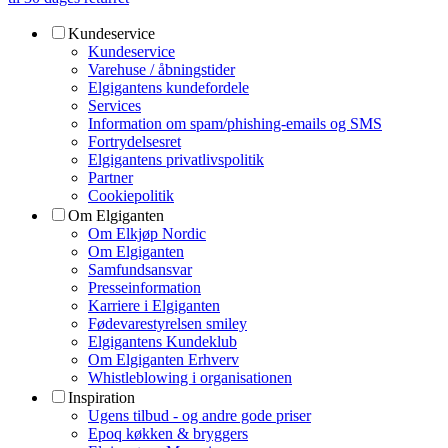
Kundeservice
Kundeservice
Varehuse / åbningstider
Elgigantens kundefordele
Services
Information om spam/phishing-emails og SMS
Fortrydelsesret
Elgigantens privatlivspolitik
Partner
Cookiepolitik
Om Elgiganten
Om Elkjøp Nordic
Om Elgiganten
Samfundsansvar
Presseinformation
Karriere i Elgiganten
Fødevarestyrelsen smiley
Elgigantens Kundeklub
Om Elgiganten Erhverv
Whistleblowing i organisationen
Inspiration
Ugens tilbud - og andre gode priser
Epoq køkken & bryggers