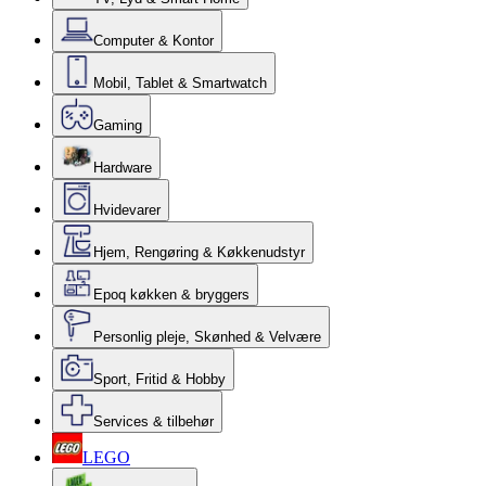
Computer & Kontor
Mobil, Tablet & Smartwatch
Gaming
Hardware
Hvidevarer
Hjem, Rengøring & Køkkenudstyr
Epoq køkken & bryggers
Personlig pleje, Skønhed & Velvære
Sport, Fritid & Hobby
Services & tilbehør
LEGO