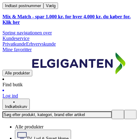
Indtast postnummer
Vælg
Mix & Match - spar 1.000 kr. for hver 4.000 kr. du køber for.
Klik
her
Spring navigationen over
Kundeservice
Privatkunde
Erhvervskunde
Mine favoritter
Alle produkter
Find butik
Log ind
Indkøbskurv
Alle produkter
TV, Lyd & Smart Home