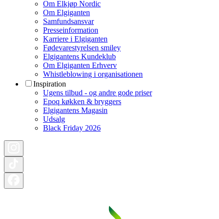
Om Elkjøp Nordic
Om Elgiganten
Samfundsansvar
Presseinformation
Karriere i Elgiganten
Fødevarestyrelsen smiley
Elgigantens Kundeklub
Om Elgiganten Erhverv
Whistleblowing i organisationen
Inspiration
Ugens tilbud - og andre gode priser
Epoq køkken & bryggers
Elgigantens Magasin
Udsalg
Black Friday 2026