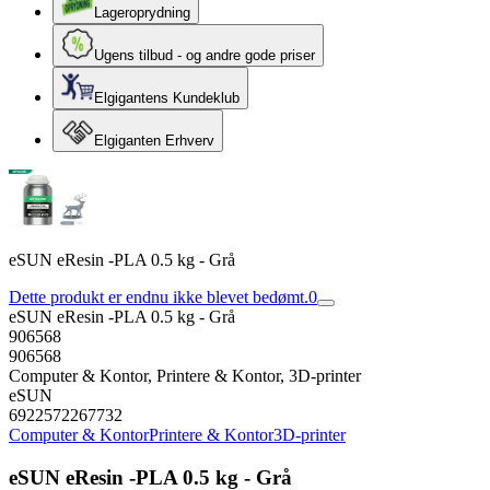
Lageroprydning
Ugens tilbud - og andre gode priser
Elgigantens Kundeklub
Elgiganten Erhverv
eSUN eResin -PLA 0.5 kg - Grå
Dette produkt er endnu ikke blevet bedømt.
0
eSUN eResin -PLA 0.5 kg - Grå
906568
906568
Computer & Kontor, Printere & Kontor, 3D-printer
eSUN
6922572267732
Computer & Kontor
Printere & Kontor
3D-printer
eSUN eResin -PLA 0.5 kg - Grå