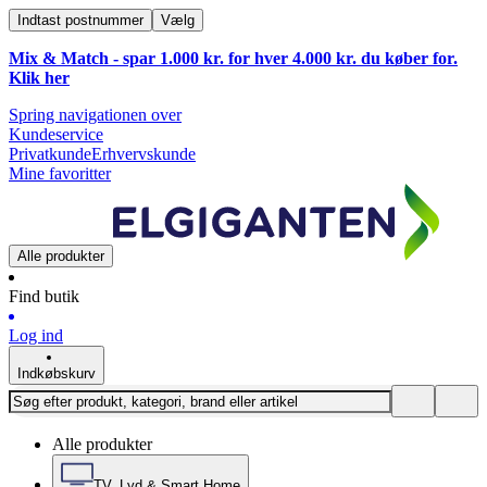
Indtast postnummer
Vælg
Mix & Match - spar 1.000 kr. for hver 4.000 kr. du køber for.
Klik
her
Spring navigationen over
Kundeservice
Privatkunde
Erhvervskunde
Mine favoritter
Alle produkter
Find butik
Log ind
Indkøbskurv
Alle produkter
TV, Lyd & Smart Home