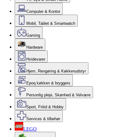
Computer & Kontor
Mobil, Tablet & Smartwatch
Gaming
Hardware
Hvidevarer
Hjem, Rengøring & Køkkenudstyr
Epoq køkken & bryggers
Personlig pleje, Skønhed & Velvære
Sport, Fritid & Hobby
Services & tilbehør
LEGO