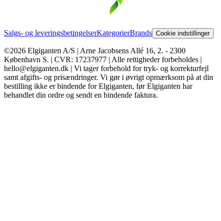
Salgs- og leveringsbetingelser
Kategorier
Brands
Cookie indstillinger
©2026 Elgiganten A/S | Arne Jacobsens Allé 16, 2. - 2300
København S. | CVR: 17237977 | Alle rettigheder forbeholdes |
hello@elgiganten.dk | Vi tager forbehold for tryk- og korrekturfejl
samt afgifts- og prisændringer. Vi gør i øvrigt opmærksom på at din
bestilling ikke er bindende for Elgiganten, før Elgiganten har
behandlet din ordre og sendt en bindende faktura.