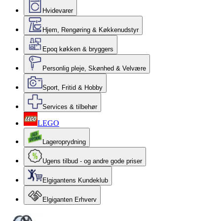
Hvidevarer
Hjem, Rengøring & Køkkenudstyr
Epoq køkken & bryggers
Personlig pleje, Skønhed & Velvære
Sport, Fritid & Hobby
Services & tilbehør
LEGO
Lageroprydning
Ugens tilbud - og andre gode priser
Elgigantens Kundeklub
Elgiganten Erhverv