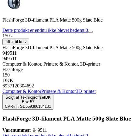
FlashForge 3D-filament PLA Matte 500g Slate Blue
Dette produkt er endnu ikke blevet bedømt.
0
150.-
Tilføj til kurv
FlashForge 3D-filament PLA Matte 500g Slate Blue
949511
949511
Computer & Kontor, Printere & Kontor, 3D-printer
Flashforge
150
DKK
6937120304692
Computer & Kontor
Printere & Kontor
3D-printer
Solgt af
TeknikproffsetDK
Box 57
CVR-nr: SE559386184101
FlashForge 3D-filament PLA Matte 500g Slate Blue
Varenummer:
949511
Dette produkt er endnu ikke blevet bedømt.
0