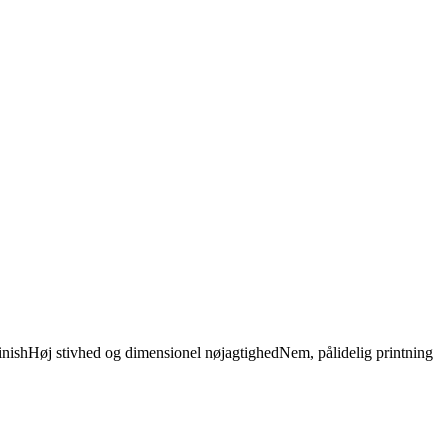
inishHøj stivhed og dimensionel nøjagtighedNem, pålidelig printning