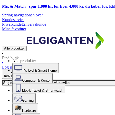
Mix & Match - spar 1.000 kr. for hver 4.000 kr. du køber for. Kl
Spring navigationen over
Kundeservice
Privatkunde
Erhvervskunde
Mine favoritter
Alle produkter
Find butik
Alle produkter
Log ind
TV, Lyd & Smart Home
Indkøbskurv
Computer & Kontor
Mobil, Tablet & Smartwatch
Gaming
Hardware