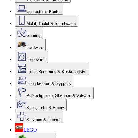
Computer & Kontor
Mobil, Tablet & Smartwatch
Gaming
Hardware
Hvidevarer
Hjem, Rengøring & Køkkenudstyr
Epoq køkken & bryggers
Personlig pleje, Skønhed & Velvære
Sport, Fritid & Hobby
Services & tilbehør
LEGO