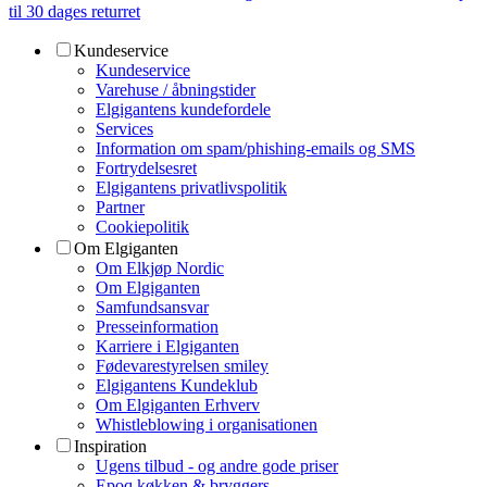
til 30 dages returret
Kundeservice
Kundeservice
Varehuse / åbningstider
Elgigantens kundefordele
Services
Information om spam/phishing-emails og SMS
Fortrydelsesret
Elgigantens privatlivspolitik
Partner
Cookiepolitik
Om Elgiganten
Om Elkjøp Nordic
Om Elgiganten
Samfundsansvar
Presseinformation
Karriere i Elgiganten
Fødevarestyrelsen smiley
Elgigantens Kundeklub
Om Elgiganten Erhverv
Whistleblowing i organisationen
Inspiration
Ugens tilbud - og andre gode priser
Epoq køkken & bryggers