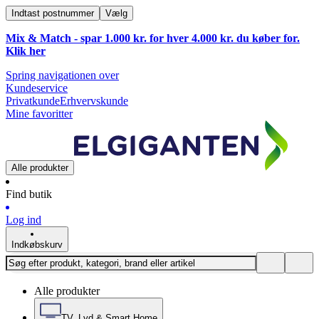
Indtast postnummer
Vælg
Mix & Match - spar 1.000 kr. for hver 4.000 kr. du køber for.
Klik
her
Spring navigationen over
Kundeservice
Privatkunde
Erhvervskunde
Mine favoritter
Alle produkter
Find butik
Log ind
Indkøbskurv
Alle produkter
TV, Lyd & Smart Home