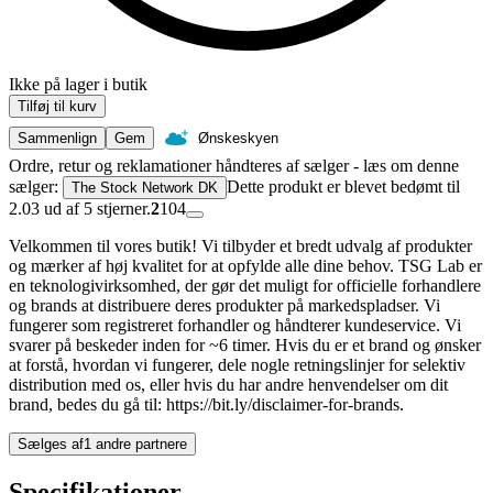
Ikke på lager i butik
Tilføj til kurv
Sammenlign
Gem
Ønskeskyen
Ordre, retur og reklamationer håndteres af sælger - læs om denne
sælger:
Dette produkt er blevet bedømt til
The Stock Network DK
2.03 ud af 5 stjerner.
2
104
Velkommen til vores butik! Vi tilbyder et bredt udvalg af produkter
og mærker af høj kvalitet for at opfylde alle dine behov. TSG Lab er
en teknologivirksomhed, der gør det muligt for officielle forhandlere
og brands at distribuere deres produkter på markedspladser. Vi
fungerer som registreret forhandler og håndterer kundeservice. Vi
svarer på beskeder inden for ~6 timer. Hvis du er et brand og ønsker
at forstå, hvordan vi fungerer, dele nogle retningslinjer for selektiv
distribution med os, eller hvis du har andre henvendelser om dit
brand, bedes du gå til: https://bit.ly/disclaimer-for-brands.
Sælges af
1 andre partnere
Specifikationer