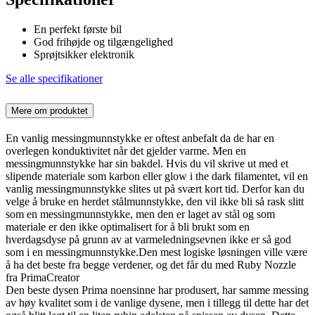
En perfekt første bil
God frihøjde og tilgængelighed
Sprøjtsikker elektronik
Se alle specifikationer
Mere om produktet
En vanlig messingmunnstykke er oftest anbefalt da de har en
overlegen konduktivitet når det gjelder varme. Men en
messingmunnstykke har sin bakdel. Hvis du vil skrive ut med et
slipende materiale som karbon eller glow i the dark filamentet, vil en
vanlig messingmunnstykke slites ut på svært kort tid. Derfor kan du
velge å bruke en herdet stålmunnstykke, den vil ikke bli så rask slitt
som en messingmunnstykke, men den er laget av stål og som
materiale er den ikke optimalisert for å bli brukt som en
hverdagsdyse på grunn av at varmeledningsevnen ikke er så god
som i en messingmunnstykke.Den mest logiske løsningen ville være
å ha det beste fra begge verdener, og det får du med Ruby Nozzle
fra PrimaCreator
Den beste dysen Prima noensinne har produsert, har samme messing
av høy kvalitet som i de vanlige dysene, men i tillegg til dette har det