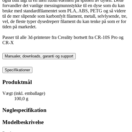
også blitt lagt til en liten rubin edelsten på spissen av dysen. Dette
forvandler det vanlige messingmunnstykke til en dyse som du kan
bruke med standardfilamentet som PLA, ABS, PETG og så videre
til de mer slipende som karbonfylt filament, metall, selvlysende, tre,
vel, de fleste typer dysedreperr filament du kan tenke på som er for
tiden på markedet.
Passer til alle 3d-printenre fra Creality bortsett fra CR-10S Pro og
CR-X
Manualer, downloads, garanti og support
Specifikationer
Produktmål
Vægt (inkl. emballage)
100,0 g
Nøglespecifikation
Modelbeskrivelse