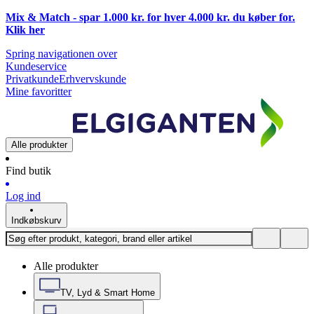
Mix & Match - spar 1.000 kr. for hver 4.000 kr. du køber for.
Klik
her
Spring navigationen over
Kundeservice
Privatkunde
Erhvervskunde
Mine favoritter
Alle produkter
Find butik
Log ind
Indkøbskurv
Alle produkter
TV, Lyd & Smart Home