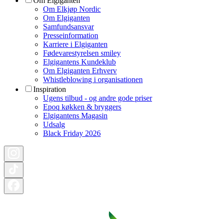
Om Elgiganten
Om Elkjøp Nordic
Om Elgiganten
Samfundsansvar
Presseinformation
Karriere i Elgiganten
Fødevarestyrelsen smiley
Elgigantens Kundeklub
Om Elgiganten Erhverv
Whistleblowing i organisationen
Inspiration
Ugens tilbud - og andre gode priser
Epoq køkken & bryggers
Elgigantens Magasin
Udsalg
Black Friday 2026