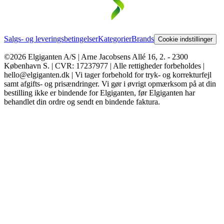
Salgs- og leveringsbetingelser
Kategorier
Brands
Cookie indstillinger
©2026 Elgiganten A/S | Arne Jacobsens Allé 16, 2. - 2300
København S. | CVR: 17237977 | Alle rettigheder forbeholdes |
hello@elgiganten.dk | Vi tager forbehold for tryk- og korrekturfejl
samt afgifts- og prisændringer. Vi gør i øvrigt opmærksom på at din
bestilling ikke er bindende for Elgiganten, før Elgiganten har
behandlet din ordre og sendt en bindende faktura.