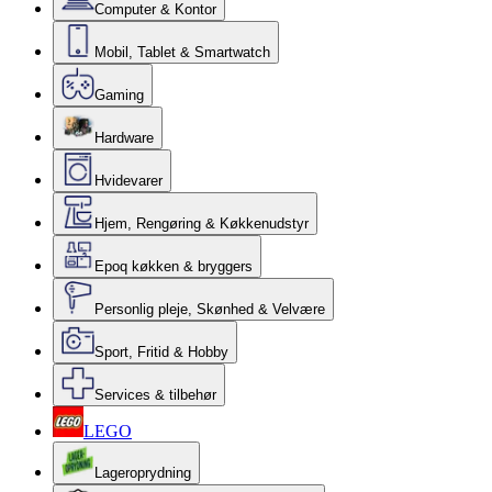
Computer & Kontor
Mobil, Tablet & Smartwatch
Gaming
Hardware
Hvidevarer
Hjem, Rengøring & Køkkenudstyr
Epoq køkken & bryggers
Personlig pleje, Skønhed & Velvære
Sport, Fritid & Hobby
Services & tilbehør
LEGO
Lageroprydning