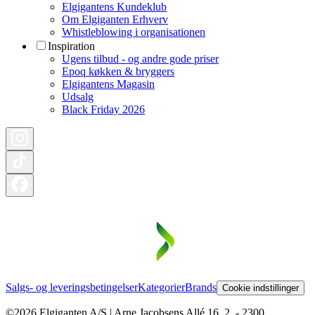
Elgigantens Kundeklub
Om Elgiganten Erhverv
Whistleblowing i organisationen
Inspiration
Ugens tilbud - og andre gode priser
Epoq køkken & bryggers
Elgigantens Magasin
Udsalg
Black Friday 2026
Salgs- og leveringsbetingelser
Kategorier
Brands
Cookie indstillinger
©2026 Elgiganten A/S | Arne Jacobsens Allé 16, 2. - 2300