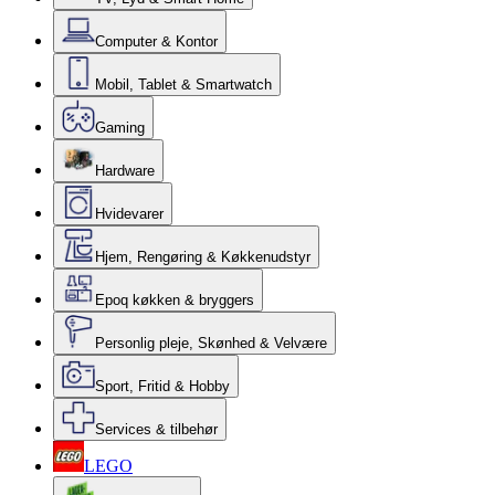
Computer & Kontor
Mobil, Tablet & Smartwatch
Gaming
Hardware
Hvidevarer
Hjem, Rengøring & Køkkenudstyr
Epoq køkken & bryggers
Personlig pleje, Skønhed & Velvære
Sport, Fritid & Hobby
Services & tilbehør
LEGO