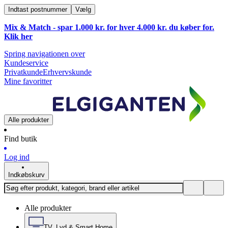
Indtast postnummer
Vælg
Mix & Match - spar 1.000 kr. for hver 4.000 kr. du køber for.
Klik
her
Spring navigationen over
Kundeservice
Privatkunde
Erhvervskunde
Mine favoritter
Alle produkter
Find butik
Log ind
Indkøbskurv
Alle produkter
TV, Lyd & Smart Home