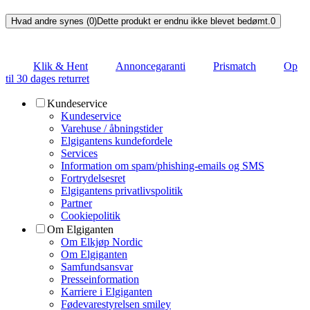
Hvad andre synes (0)
Dette produkt er endnu ikke blevet bedømt.
0
Klik & Hent
Annoncegaranti
Prismatch
Op
til 30 dages returret
Kundeservice
Kundeservice
Varehuse / åbningstider
Elgigantens kundefordele
Services
Information om spam/phishing-emails og SMS
Fortrydelsesret
Elgigantens privatlivspolitik
Partner
Cookiepolitik
Om Elgiganten
Om Elkjøp Nordic
Om Elgiganten
Samfundsansvar
Presseinformation
Karriere i Elgiganten
Fødevarestyrelsen smiley