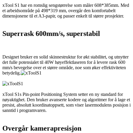
xTool S1 har en romslig sengstørrelse som måler 608*385mm. Med
et arbeidsområde på 498*319 mm, overgår den komfortabelt
dimensjonene til et A3-papir, og passer enkelt til større prosjekter.
Superrask 600mm/s, superstabil
Designet bruker en solid skinnestruktur for økt stabilitet, og utnytter
det fulle potensialet til 40W høyeffektlaseren for å levere rask 600
mm/s bevegelse over et større område, noe som øker effektiviteten
betydelig.
xTool S1s Pin-point Positioning System setter en ny standard for
nøyaktighet. Den bruker avanserte kodere og algoritmer for å lage et
presist, absolutt koordinatoppsett, som viser lasermodulens posisjon i
sanntid i programvaren.
Overgår kamerapresisjon