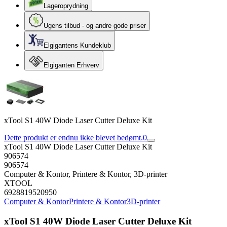
Lageroprydning
Ugens tilbud - og andre gode priser
Elgigantens Kundeklub
Elgiganten Erhverv
xTool S1 40W Diode Laser Cutter Deluxe Kit
Dette produkt er endnu ikke blevet bedømt.
0
xTool S1 40W Diode Laser Cutter Deluxe Kit
906574
906574
Computer & Kontor, Printere & Kontor, 3D-printer
XTOOL
6928819520950
Computer & Kontor
Printere & Kontor
3D-printer
xTool S1 40W Diode Laser Cutter Deluxe Kit