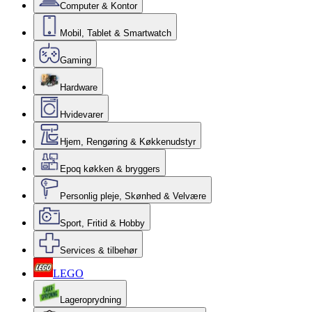
Computer & Kontor
Mobil, Tablet & Smartwatch
Gaming
Hardware
Hvidevarer
Hjem, Rengøring & Køkkenudstyr
Epoq køkken & bryggers
Personlig pleje, Skønhed & Velvære
Sport, Fritid & Hobby
Services & tilbehør
LEGO
Lageroprydning