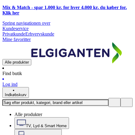
Mix & Match - spar 1.000 kr. for hver 4.000 kr. du køber for.
Klik
her
Spring navigationen over
Kundeservice
Privatkunde
Erhvervskunde
Mine favoritter
Alle produkter
Find butik
Log ind
Indkøbskurv
Alle produkter
TV, Lyd & Smart Home