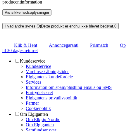
producentinformation
Vis sikkerhedsoplysninger
Hvad andre synes (0)
Dette produkt er endnu ikke blevet bedømt.
0
Klik & Hent
Annoncegaranti
Prismatch
Op
til 30 dages returret
Kundeservice
Kundeservice
Varehuse / åbningstider
Elgigantens kundefordele
Services
Information om spam/phishing-emails og SMS
Fortrydelsesret
Elgigantens privatlivspolitik
Partner
Cookiepolitik
Om Elgiganten
Om Elkjøp Nordic
Om Elgiganten
Samfundsansvar