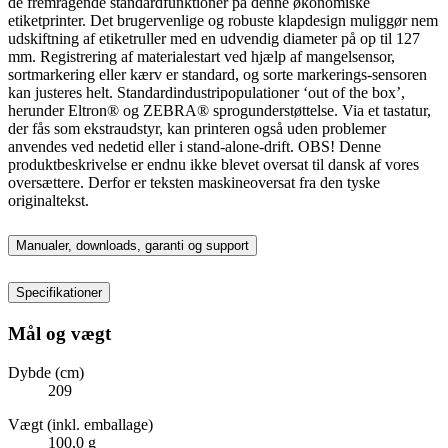
de fremragende standardfunktioner på denne økonomiske
etiketprinter. Det brugervenlige og robuste klapdesign muliggør nem
udskiftning af etiketruller med en udvendig diameter på op til 127
mm. Registrering af materialestart ved hjælp af mangelsensor,
sortmarkering eller kærv er standard, og sorte markerings-sensoren
kan justeres helt. Standardindustripopulationer ‘out of the box’,
herunder Eltron® og ZEBRA® sprogunderstøttelse. Via et tastatur,
der fås som ekstraudstyr, kan printeren også uden problemer
anvendes ved nedetid eller i stand-alone-drift. OBS! Denne
produktbeskrivelse er endnu ikke blevet oversat til dansk af vores
oversættere. Derfor er teksten maskineoversat fra den tyske
originaltekst.
Manualer, downloads, garanti og support
Specifikationer
Mål og vægt
Dybde (cm)
209
Vægt (inkl. emballage)
100,0 g