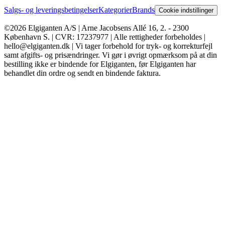
Salgs- og leveringsbetingelser
Kategorier
Brands
Cookie indstillinger
©2026 Elgiganten A/S | Arne Jacobsens Allé 16, 2. - 2300
København S. | CVR: 17237977 | Alle rettigheder forbeholdes |
hello@elgiganten.dk | Vi tager forbehold for tryk- og korrekturfejl
samt afgifts- og prisændringer. Vi gør i øvrigt opmærksom på at din
bestilling ikke er bindende for Elgiganten, før Elgiganten har
behandlet din ordre og sendt en bindende faktura.