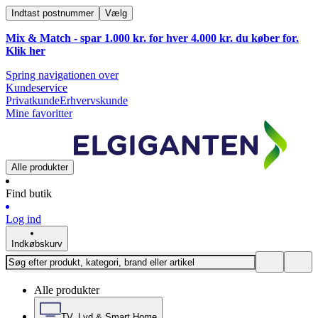
Indtast postnummer
Vælg
Mix & Match - spar 1.000 kr. for hver 4.000 kr. du køber for.
Klik
her
Spring navigationen over
Kundeservice
Privatkunde
Erhvervskunde
Mine favoritter
Alle produkter
Find butik
Log ind
Indkøbskurv
Alle produkter
TV, Lyd & Smart Home