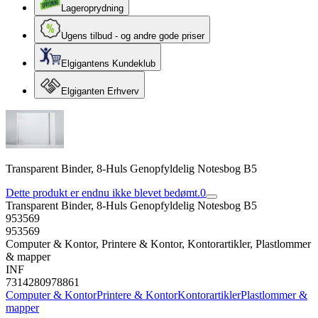
Lageroprydning
Ugens tilbud - og andre gode priser
Elgigantens Kundeklub
Elgiganten Erhverv
Transparent Binder, 8-Huls Genopfyldelig Notesbog B5
Dette produkt er endnu ikke blevet bedømt.
0
Transparent Binder, 8-Huls Genopfyldelig Notesbog B5
953569
953569
Computer & Kontor, Printere & Kontor, Kontorartikler, Plastlommer
& mapper
INF
7314280978861
Computer & Kontor
Printere & Kontor
Kontorartikler
Plastlommer &
mapper