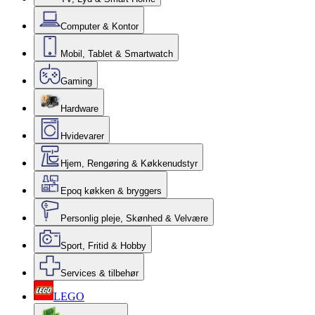
Computer & Kontor
Mobil, Tablet & Smartwatch
Gaming
Hardware
Hvidevarer
Hjem, Rengøring & Køkkenudstyr
Epoq køkken & bryggers
Personlig pleje, Skønhed & Velvære
Sport, Fritid & Hobby
Services & tilbehør
LEGO