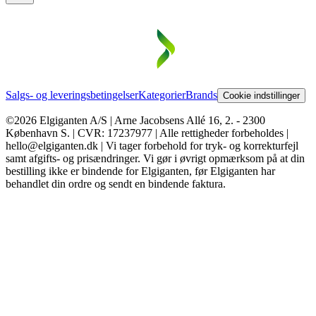
Salgs- og leveringsbetingelser
Kategorier
Brands
Cookie indstillinger
©2026 Elgiganten A/S | Arne Jacobsens Allé 16, 2. - 2300
København S. | CVR: 17237977 | Alle rettigheder forbeholdes |
hello@elgiganten.dk | Vi tager forbehold for tryk- og korrekturfejl
samt afgifts- og prisændringer. Vi gør i øvrigt opmærksom på at din
bestilling ikke er bindende for Elgiganten, før Elgiganten har
behandlet din ordre og sendt en bindende faktura.