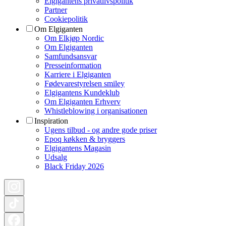
Elgigantens privatlivspolitik
Partner
Cookiepolitik
Om Elgiganten
Om Elkjøp Nordic
Om Elgiganten
Samfundsansvar
Presseinformation
Karriere i Elgiganten
Fødevarestyrelsen smiley
Elgigantens Kundeklub
Om Elgiganten Erhverv
Whistleblowing i organisationen
Inspiration
Ugens tilbud - og andre gode priser
Epoq køkken & bryggers
Elgigantens Magasin
Udsalg
Black Friday 2026