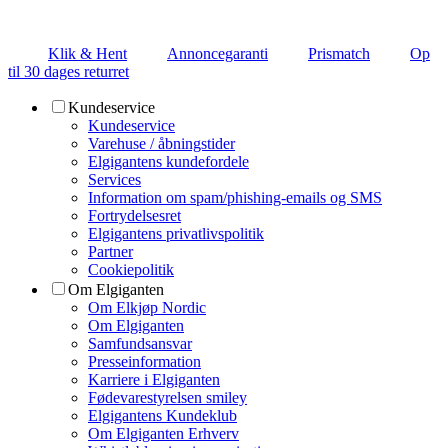
Klik & Hent
Annoncegaranti
Prismatch
Op
til 30 dages returret
Kundeservice
Kundeservice
Varehuse / åbningstider
Elgigantens kundefordele
Services
Information om spam/phishing-emails og SMS
Fortrydelsesret
Elgigantens privatlivspolitik
Partner
Cookiepolitik
Om Elgiganten
Om Elkjøp Nordic
Om Elgiganten
Samfundsansvar
Presseinformation
Karriere i Elgiganten
Fødevarestyrelsen smiley
Elgigantens Kundeklub
Om Elgiganten Erhverv