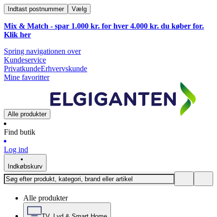
Indtast postnummer
Vælg
Mix & Match - spar 1.000 kr. for hver 4.000 kr. du køber for.
Klik
her
Spring navigationen over
Kundeservice
Privatkunde
Erhvervskunde
Mine favoritter
Alle produkter
Find butik
Log ind
Indkøbskurv
Alle produkter
TV, Lyd & Smart Home