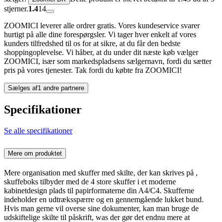
stjerner.
1.4
14
ZOOMICI leverer alle ordrer gratis. Vores kundeservice svarer
hurtigt på alle dine forespørgsler. Vi tager hver enkelt af vores
kunders tilfredshed til os for at sikre, at du får den bedste
shoppingoplevelse. Vi håber, at du under dit næste køb vælger
ZOOMICI, især som markedspladsens sælgernavn, fordi du sætter
pris på vores tjenester. Tak fordi du købte fra ZOOMICI!
Sælges af
1 andre partnere
Specifikationer
Se alle specifikationer
Mere om produktet
Mere organisation med skuffer med skilte, der kan skrives på ,
skuffeboks tilbyder med de 4 store skuffer i et moderne
kabinetdesign plads til papirformaterne din A4/C4. Skufferne
indeholder en udtræksspærre og en gennemgående lukket bund.
Hvis man gerne vil overse sine dokumenter, kan man bruge de
udskiftelige skilte til påskrift, was der gør det endnu mere at