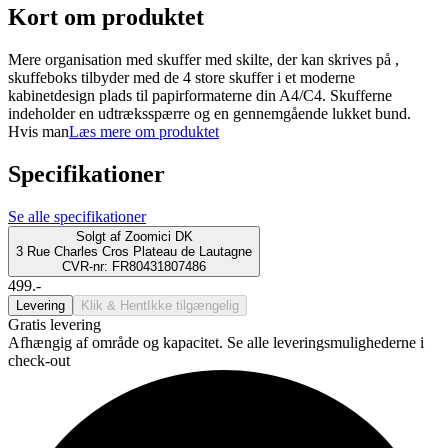
Kort om produktet
Mere organisation med skuffer med skilte, der kan skrives på ,
skuffeboks tilbyder med de 4 store skuffer i et moderne
kabinetdesign plads til papirformaterne din A4/C4. Skufferne
indeholder en udtræksspærre og en gennemgående lukket bund.
Hvis man
Læs mere om produktet
Specifikationer
Se alle specifikationer
Solgt af
Zoomici DK
3 Rue Charles Cros Plateau de Lautagne
CVR-nr: FR80431807486
499.-
Levering
Klik & Hent
Ikke tilgængelig
Gratis levering
Afhængig af område og kapacitet. Se alle leveringsmulighederne i
check-out