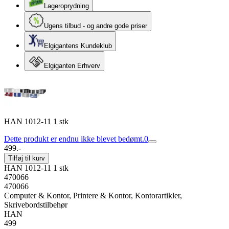
Lageroprydning
Ugens tilbud - og andre gode priser
Elgigantens Kundeklub
Elgiganten Erhverv
HAN 1012-11 1 stk
Dette produkt er endnu ikke blevet bedømt.
0
499.-
Tilføj til kurv
HAN 1012-11 1 stk
470066
470066
Computer & Kontor, Printere & Kontor, Kontorartikler,
Skrivebordstilbehør
HAN
499