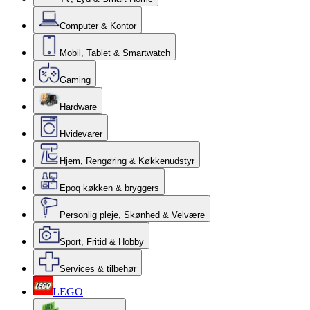
Computer & Kontor
Mobil, Tablet & Smartwatch
Gaming
Hardware
Hvidevarer
Hjem, Rengøring & Køkkenudstyr
Epoq køkken & bryggers
Personlig pleje, Skønhed & Velvære
Sport, Fritid & Hobby
Services & tilbehør
LEGO