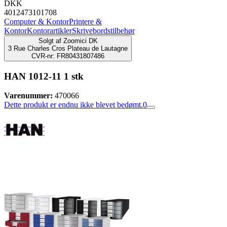
DKK
4012473101708
Computer & Kontor
Printere &
Kontor
Kontorartikler
Skrivebordstilbehør
Solgt af
Zoomici DK
3 Rue Charles Cros Plateau de Lautagne
CVR-nr: FR80431807486
HAN 1012-11 1 stk
Varenummer:
470066
Dette produkt er endnu ikke blevet bedømt.
0