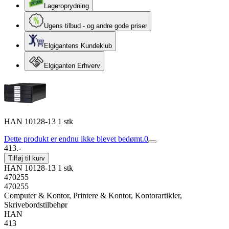
Lageroprydning
Ugens tilbud - og andre gode priser
Elgigantens Kundeklub
Elgiganten Erhverv
HAN 10128-13 1 stk
Dette produkt er endnu ikke blevet bedømt.
0
413.-
Tilføj til kurv
HAN 10128-13 1 stk
470255
470255
Computer & Kontor, Printere & Kontor, Kontorartikler,
Skrivebordstilbehør
HAN
413