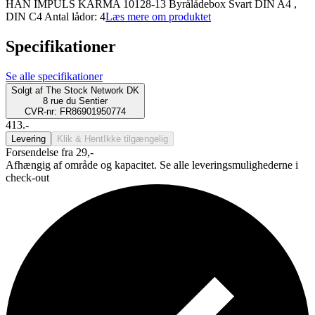
HAN IMPULS KARMA 10128-13 Byrålådebox Svart DIN A4 ,
DIN C4 Antal lådor: 4
Læs mere om produktet
Specifikationer
Se alle specifikationer
Solgt af
The Stock Network DK
8 rue du Sentier
CVR-nr: FR86901950774
413.-
Levering
Klik & Hent
Ikke tilgængelig
Forsendelse fra 29,-
Afhængig af område og kapacitet. Se alle leveringsmulighederne i
check-out