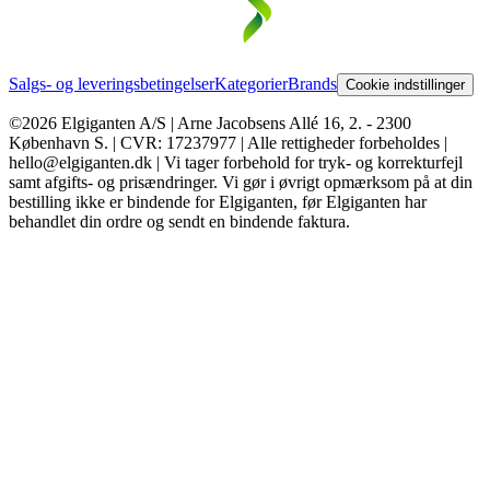
Salgs- og leveringsbetingelser
Kategorier
Brands
Cookie indstillinger
©2026 Elgiganten A/S | Arne Jacobsens Allé 16, 2. - 2300
København S. | CVR: 17237977 | Alle rettigheder forbeholdes |
hello@elgiganten.dk | Vi tager forbehold for tryk- og korrekturfejl
samt afgifts- og prisændringer. Vi gør i øvrigt opmærksom på at din
bestilling ikke er bindende for Elgiganten, før Elgiganten har
behandlet din ordre og sendt en bindende faktura.