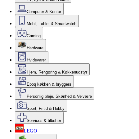
Computer & Kontor
Mobil, Tablet & Smartwatch
Gaming
Hardware
Hvidevarer
Hjem, Rengøring & Køkkenudstyr
Epoq køkken & bryggers
Personlig pleje, Skønhed & Velvære
Sport, Fritid & Hobby
Services & tilbehør
LEGO