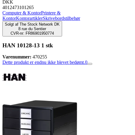
DKK
4012473101265
Computer & Kontor
Printere &
Kontor
Kontorartikler
Skrivebordstilbehør
Solgt af
The Stock Network DK
8 rue du Sentier
CVR-nr: FR86901950774
HAN 10128-13 1 stk
Varenummer:
470255
Dette produkt er endnu ikke blevet bedømt.
0