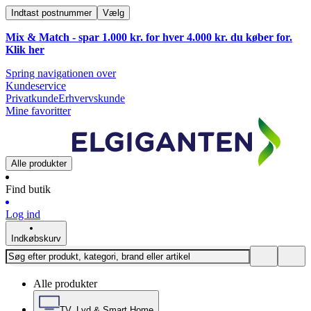
Indtast postnummer
Vælg
Mix & Match - spar 1.000 kr. for hver 4.000 kr. du køber for.
Klik
her
Spring navigationen over
Kundeservice
Privatkunde
Erhvervskunde
Mine favoritter
Alle produkter
Find butik
Log ind
Indkøbskurv
Alle produkter
TV, Lyd & Smart Home