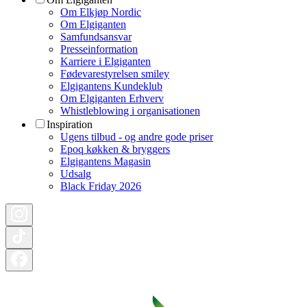
Om Elkjøp Nordic
Om Elgiganten
Samfundsansvar
Presseinformation
Karriere i Elgiganten
Fødevarestyrelsen smiley
Elgigantens Kundeklub
Om Elgiganten Erhverv
Whistleblowing i organisationen
Inspiration
Ugens tilbud - og andre gode priser
Epoq køkken & bryggers
Elgigantens Magasin
Udsalg
Black Friday 2026