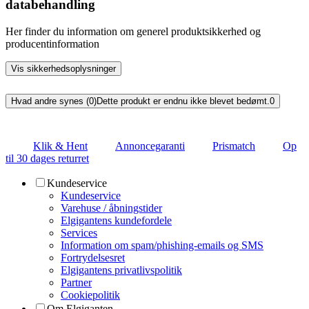
databehandling
Her finder du information om generel produktsikkerhed og
producentinformation
Vis sikkerhedsoplysninger
Hvad andre synes (0)
Dette produkt er endnu ikke blevet bedømt.
0
Klik & Hent
Annoncegaranti
Prismatch
Op
til 30 dages returret
Kundeservice
Kundeservice
Varehuse / åbningstider
Elgigantens kundefordele
Services
Information om spam/phishing-emails og SMS
Fortrydelsesret
Elgigantens privatlivspolitik
Partner
Cookiepolitik
Om Elgiganten