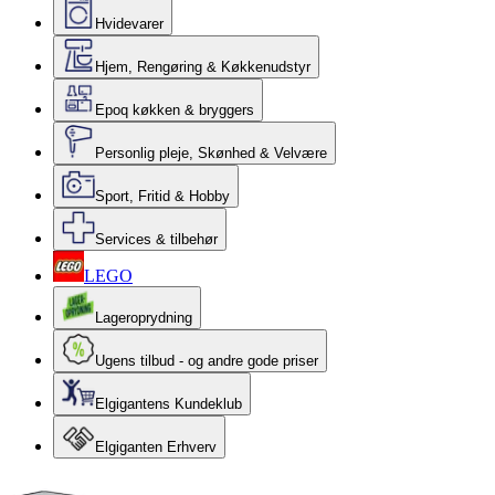
Hvidevarer
Hjem, Rengøring & Køkkenudstyr
Epoq køkken & bryggers
Personlig pleje, Skønhed & Velvære
Sport, Fritid & Hobby
Services & tilbehør
LEGO
Lageroprydning
Ugens tilbud - og andre gode priser
Elgigantens Kundeklub
Elgiganten Erhverv