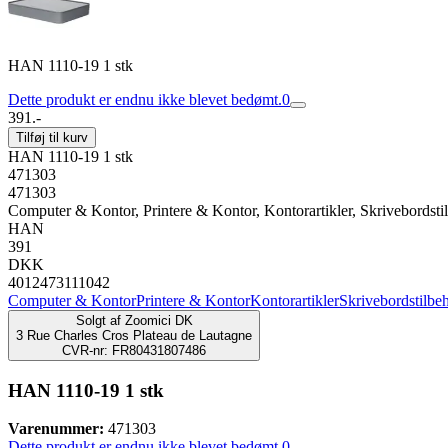
HAN 1110-19 1 stk
Dette produkt er endnu ikke blevet bedømt.
0
391.-
Tilføj til kurv
HAN 1110-19 1 stk
471303
471303
Computer & Kontor, Printere & Kontor, Kontorartikler, Skrivebordsti
HAN
391
DKK
4012473111042
Computer & Kontor
Printere & Kontor
Kontorartikler
Skrivebordstilbe
Solgt af
Zoomici DK
3 Rue Charles Cros Plateau de Lautagne
CVR-nr: FR80431807486
HAN 1110-19 1 stk
Varenummer:
471303
Dette produkt er endnu ikke blevet bedømt.
0