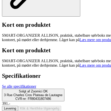
Kort om produktet
SMART-ORGANIZER ALLISON, praktisk, stabelbare sølvboks med forskyd
kontoret, på mødet eller derhjemme. Låget kan på
Læs mere om produ
Kort om produktet
SMART-ORGANIZER ALLISON, praktisk, stabelbare sølvboks med forskyd
kontoret, på mødet eller derhjemme. Låget kan på
Læs mere om produ
Specifikationer
Se alle specifikationer
Solgt af
Zoomici DK
3 Rue Charles Cros Plateau de Lautagne
CVR-nr: FR80431807486
391.-
Levering
Klik & Hent
Ikke tilgængelig