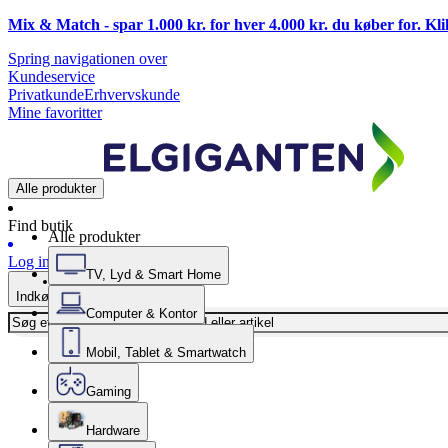
Mix & Match - spar 1.000 kr. for hver 4.000 kr. du køber for. Kl
Spring navigationen over
Kundeservice
Privatkunde
Erhvervskunde
Mine favoritter
Alle produkter
Find butik
Alle produkter
Log ind
TV, Lyd & Smart Home
Indkøbskurv
Computer & Kontor
Mobil, Tablet & Smartwatch
Gaming
Hardware