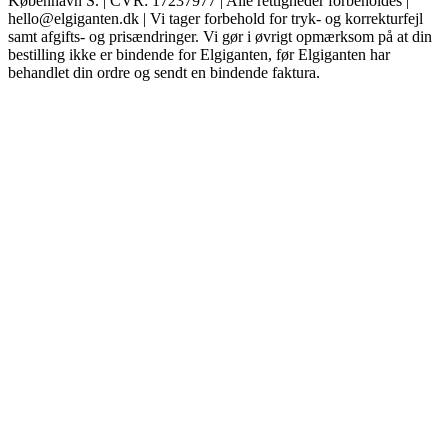
København S. | CVR: 17237977 | Alle rettigheder forbeholdes |
hello@elgiganten.dk | Vi tager forbehold for tryk- og korrekturfejl
samt afgifts- og prisændringer. Vi gør i øvrigt opmærksom på at din
bestilling ikke er bindende for Elgiganten, før Elgiganten har
behandlet din ordre og sendt en bindende faktura.