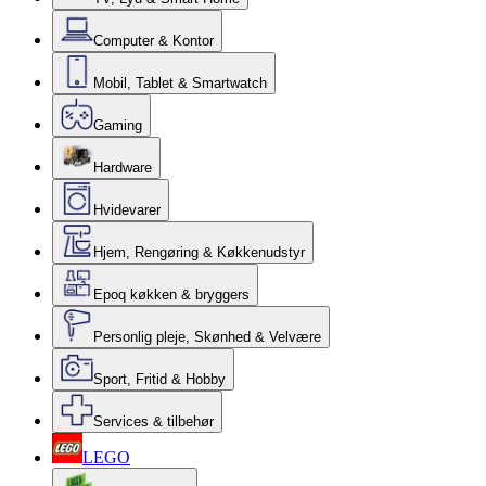
Computer & Kontor
Mobil, Tablet & Smartwatch
Gaming
Hardware
Hvidevarer
Hjem, Rengøring & Køkkenudstyr
Epoq køkken & bryggers
Personlig pleje, Skønhed & Velvære
Sport, Fritid & Hobby
Services & tilbehør
LEGO