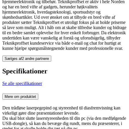
hjemmeelektronik og tilbehør. Teknikproffset er aktiv i hele Norden
og har en bred vifte af gadgets, herunder højkvalitets
hjemmeelektronik, hverdagsteknologi, sportsudstyr og
skønhedsartikler. Ud over ønsket om at tilbyde en bred vifte af
produkter sætter Teknikproffset et utroligt fokus på at holde priserne
så lave som muligt. Alt i håb om at skabe tilfredse kunder og bidrage
til en bedre samlet oplevelse for hver enkelt forbruger. Da elektronik
undertiden kan være vanskelig at forstå og uforudsigelig, tilbyder
Teknikproffset kundeservice via både e-mail og chat for hurtigt at
kunne hjælpe spørgsmålstegnende kunder med professionelle svar.
Sælges af
2 andre partnere
Specifikationer
Se alle specifikationer
Mere om produktet
Den trådløse laserpegepind og styreenhed til diasfremvisning kan
virkeligt gøre dine præsentationer levende.
Du skal blot slutte laserstyreenheden til din pc (via den medfølgende
USB-dongle), så kan du bevæge dig rundt, mens du præsenterer, i
stedet for at skulle holde dig tæt på din pc.