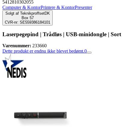
5412810302055
Computer & Kontor
Printere & Kontor
Presenter
Solgt af
TeknikproffsetDK
Box 57
CVR-nr: SE559386184101
Laserpegepind | Trådløs | USB-minidongle | Sort
Varenummer:
233660
Dette produkt er endnu ikke blevet bedømt.
0