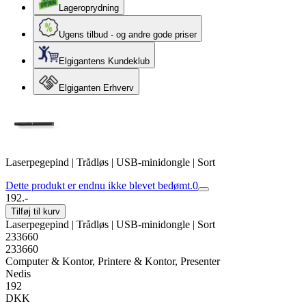
Lageroprydning
Ugens tilbud - og andre gode priser
Elgigantens Kundeklub
Elgiganten Erhverv
Laserpegepind | Trådløs | USB-minidongle | Sort
Dette produkt er endnu ikke blevet bedømt.
0
192.-
Tilføj til kurv
Laserpegepind | Trådløs | USB-minidongle | Sort
233660
233660
Computer & Kontor, Printere & Kontor, Presenter
Nedis
192
DKK