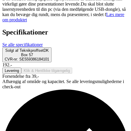
virkeligt gøre dine præsentationer levende.Du skal blot slutte
laserstyreenheden til din pc (via den medfølgende USB-dongle), så
kan du bevæge dig rundt, mens du præsenterer, i stedet f
Læs mere
om produktet
Specifikationer
Se alle specifikationer
Solgt af
TeknikproffsetDK
Box 57
CVR-nr: SE559386184101
192.-
Levering
Klik & Hent
Ikke tilgængelig
Forsendelse fra 39,-
Afhængig af område og kapacitet. Se alle leveringsmulighederne i
check-out