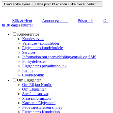
Hvad andre synes (0)
Dette produkt er endnu ikke blevet bedømt.
0
Klik & Hent
Annoncegaranti
Prismatch
Op
til 30 dages returret
Kundeservice
Kundeservice
Varehuse / åbningstider
Elgigantens kundefordele
Services
Information om spam/phishing-emails og SMS
Fortrydelsesret
Elgigantens privatlivspolitik
Partner
Cookiepolitik
Om Elgiganten
Om Elkjøp Nordic
Om Elgiganten
Samfundsansvar
Presseinformation
Karriere i Elgiganten
Fødevarestyrelsen smiley
Elgigantens Kundeklub