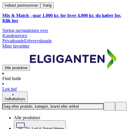
Indtast postnummer
Vælg
Mix & Match - spar 1.000 kr. for hver 4.000 kr. du køber for.
Klik
her
Spring navigationen over
Kundeservice
Privatkunde
Erhvervskunde
Mine favoritter
Alle produkter
Find butik
Log ind
Indkøbskurv
Alle produkter
TV, Lyd & Smart Home