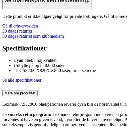
Se månedspris ved delbetaling.
Dette produkt er ikke tilgængeligt for private forbrugere. Gå til vores
Gå til erhvervssiden
30 dages returret
50 dages returret som klubmedlem
Specifikationer
Cyan blæk i høj kvalitet
Udbytte på op til 8.000 sider
Til CS820/CX820/CX860 laserprinterserierne
Se alle specifikationer
Mere om produktet
Lexmark 72K20C0 blækpatronen leverer cyan blæk i høj kvalitet til C
Lexmarks returprogram:
Lexmarks returprogram indebærer, at produk
forventes at have en given levetid, hvorefter de bliver uanvendelige. P
som eksempelvis genopfyldelige patroner. Ved at acceptere disse beting