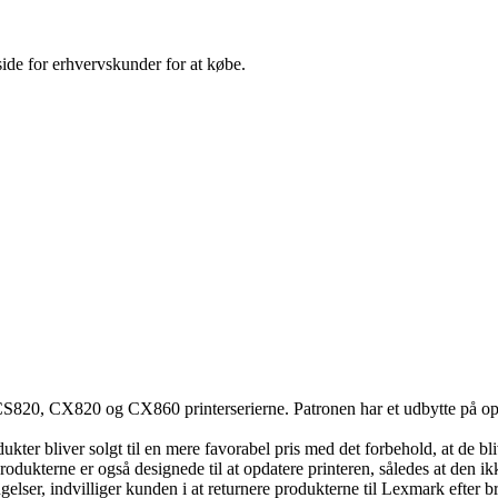
 side for erhvervskunder for at købe.
S820, CX820 og CX860 printerserierne. Patronen har et udbytte på op t
ter bliver solgt til en mere favorabel pris med det forbehold, at de bli
rodukterne er også designede til at opdatere printeren, således at den ik
elser, indvilliger kunden i at returnere produkterne til Lexmark efter b