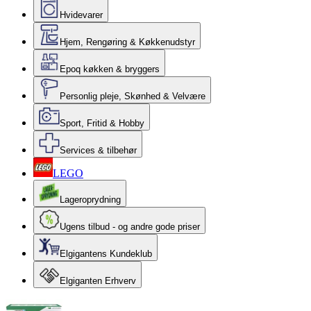
Hvidevarer
Hjem, Rengøring & Køkkenudstyr
Epoq køkken & bryggers
Personlig pleje, Skønhed & Velvære
Sport, Fritid & Hobby
Services & tilbehør
LEGO
Lageroprydning
Ugens tilbud - og andre gode priser
Elgigantens Kundeklub
Elgiganten Erhverv