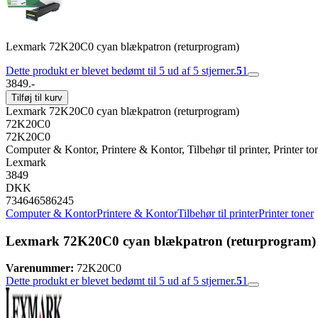
Lexmark 72K20C0 cyan blækpatron (returprogram)
Dette produkt er blevet bedømt til 5 ud af 5 stjerner.
5
1
3849.-
Tilføj til kurv
Lexmark 72K20C0 cyan blækpatron (returprogram)
72K20C0
72K20C0
Computer & Kontor, Printere & Kontor, Tilbehør til printer, Printer to
Lexmark
3849
DKK
734646586245
Computer & Kontor
Printere & Kontor
Tilbehør til printer
Printer toner
Lexmark 72K20C0 cyan blækpatron (returprogram)
Varenummer:
72K20C0
Dette produkt er blevet bedømt til 5 ud af 5 stjerner.
5
1