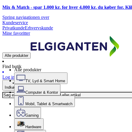
Mix & Match - spar 1.000 kr. for hver 4.000 kr. du køber for. Kl
Spring navigationen over
Kundeservice
Privatkunde
Erhvervskunde
Mine favoritter
Alle produkter
Find butik
Alle produkter
Log ind
TV, Lyd & Smart Home
Indkøbskurv
Computer & Kontor
Mobil, Tablet & Smartwatch
Gaming
Hardware