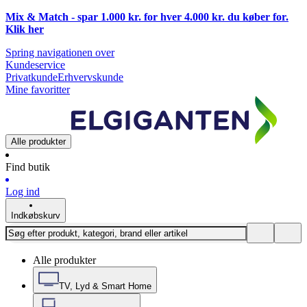
Mix & Match - spar 1.000 kr. for hver 4.000 kr. du køber for.
Klik
her
Spring navigationen over
Kundeservice
Privatkunde
Erhvervskunde
Mine favoritter
Alle produkter
Find butik
Log ind
Indkøbskurv
Alle produkter
TV, Lyd & Smart Home