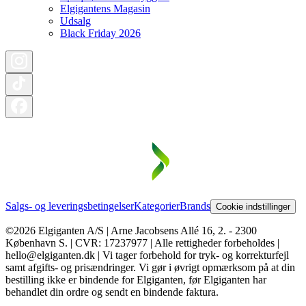
Elgigantens Magasin
Udsalg
Black Friday 2026
Salgs- og leveringsbetingelser
Kategorier
Brands
Cookie indstillinger
©2026 Elgiganten A/S | Arne Jacobsens Allé 16, 2. - 2300
København S. | CVR: 17237977 | Alle rettigheder forbeholdes |
hello@elgiganten.dk | Vi tager forbehold for tryk- og korrekturfejl
samt afgifts- og prisændringer. Vi gør i øvrigt opmærksom på at din
bestilling ikke er bindende for Elgiganten, før Elgiganten har
behandlet din ordre og sendt en bindende faktura.