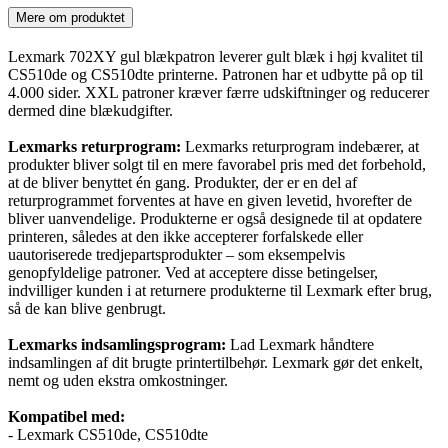
Mere om produktet
Lexmark 702XY gul blækpatron leverer gult blæk i høj kvalitet til
CS510de og CS510dte printerne. Patronen har et udbytte på op til
4.000 sider. XXL patroner kræver færre udskiftninger og reducerer
dermed dine blækudgifter.
Lexmarks returprogram:
Lexmarks returprogram indebærer, at
produkter bliver solgt til en mere favorabel pris med det forbehold,
at de bliver benyttet én gang. Produkter, der er en del af
returprogrammet forventes at have en given levetid, hvorefter de
bliver uanvendelige. Produkterne er også designede til at opdatere
printeren, således at den ikke accepterer forfalskede eller
uautoriserede tredjepartsprodukter – som eksempelvis
genopfyldelige patroner. Ved at acceptere disse betingelser,
indvilliger kunden i at returnere produkterne til Lexmark efter brug,
så de kan blive genbrugt.
Lexmarks indsamlingsprogram:
Lad Lexmark håndtere
indsamlingen af dit brugte printertilbehør. Lexmark gør det enkelt,
nemt og uden ekstra omkostninger.
Kompatibel med:
- Lexmark CS510de, CS510dte