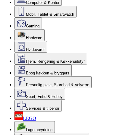
Computer & Kontor
Mobil, Tablet & Smartwatch
Gaming
Hardware
Hvidevarer
Hjem, Rengøring & Køkkenudstyr
Epoq køkken & bryggers
Personlig pleje, Skønhed & Velvære
Sport, Fritid & Hobby
Services & tilbehør
LEGO
Lageroprydning