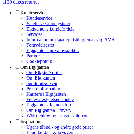
til 30 dages returret
Kundeservice
Kundeservice
Varehuse / åbningstider
Elgigantens kundefordele
Services
Information om spam/phishing-emails og SMS
Fortrydelsesret
Elgigantens privatlivspolitik
Partner
Cookiepolitik
Om Elgiganten
Om Elkjøp Nordic
Om Elgiganten
Samfundsansvar
Presseinformation
Karriere i Elgiganten
Fødevarestyrelsen smiley
Elgigantens Kundeklub
Om Elgiganten Erhverv
Whistleblowing i organisationen
Inspiration
Ugens tilbud - og andre gode priser
Epoq køkken & bryggers