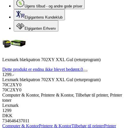
Ugens tilbud - og andre gode priser
Elgigantens Kundeklub
Elgiganten Erhverv
Lexmark blækpatron 702XY XXL Gul (returprogram)
Dette produkt er endnu ikke blevet bedømt.
0
1299.-
Lexmark blækpatron 702XY XXL Gul (returprogram)
70C2XY0
70C2XY0
Computer & Kontor, Printere & Kontor, Tilbehør til printer, Printer
toner
Lexmark
1299
DKK
734646437011
Computer & Kontor
Printere & Kontor
Tilbehør til printer
Printer