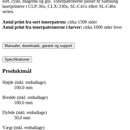
sort, cyan, magenta og gul. Tonerpatronerne passer til Samsung
laserprintere i CLP-36x, CLX-330x, SL-C41x ellerr SL-C46x
serien.
Antal print fra sort tonerpatron:
cirka 1500 sider
Antal print fra tonerpatronerne i farver:
cirka 1000 sider hver
Manualer, downloads, garanti og support
Specifikationer
Produktmål
Højde (inkl. emballage)
100,0 mm
Bredde (inkl. emballage)
100,0 mm
Dybde (inkl. emballage)
50,0 mm
Vægt (inkl. emballage)