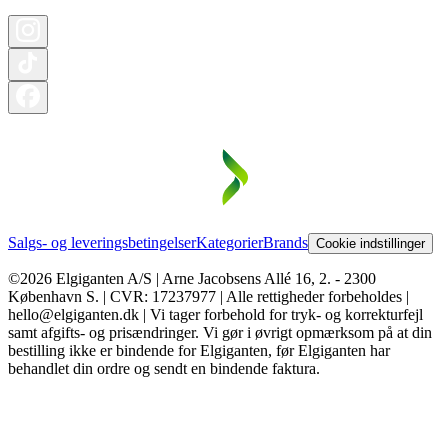
Salgs- og leveringsbetingelser
Kategorier
Brands
Cookie indstillinger
©2026 Elgiganten A/S | Arne Jacobsens Allé 16, 2. - 2300
København S. | CVR: 17237977 | Alle rettigheder forbeholdes |
hello@elgiganten.dk | Vi tager forbehold for tryk- og korrekturfejl
samt afgifts- og prisændringer. Vi gør i øvrigt opmærksom på at din
bestilling ikke er bindende for Elgiganten, før Elgiganten har
behandlet din ordre og sendt en bindende faktura.