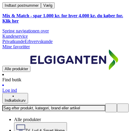
Indtast postnummer
Vælg
Mix & Match - spar 1.000 kr. for hver 4.000 kr. du køber for.
Klik
her
Spring navigationen over
Kundeservice
Privatkunde
Erhvervskunde
Mine favoritter
Alle produkter
Find butik
Log ind
Indkøbskurv
Alle produkter
TV, Lyd & Smart Home