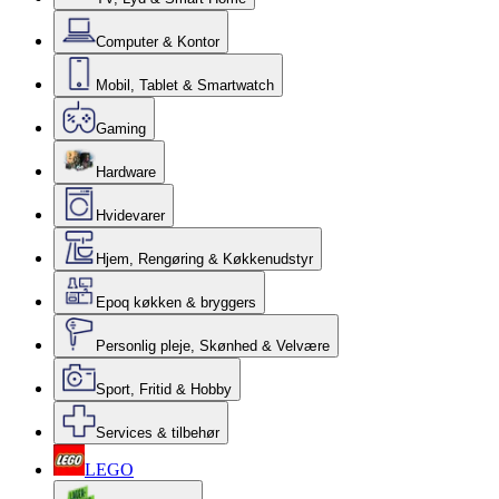
Computer & Kontor
Mobil, Tablet & Smartwatch
Gaming
Hardware
Hvidevarer
Hjem, Rengøring & Køkkenudstyr
Epoq køkken & bryggers
Personlig pleje, Skønhed & Velvære
Sport, Fritid & Hobby
Services & tilbehør
LEGO