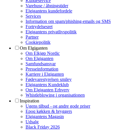
Kundeservice
Varehuse / åbningstider
Elgigantens kundefordele
Services
Information om spam/phishing-emails og SMS
Fortrydelsesret
Elgigantens privatlivspolitik
Partner
Cookiepolitik
Om Elgiganten
Om Elkjøp Nordic
Om Elgiganten
Samfundsansvar
Presseinformation
Karriere i Elgiganten
Fødevarestyrelsen smiley
Elgigantens Kundeklub
Om Elgiganten Erhverv
Whistleblowing i organisationen
Inspiration
Ugens tilbud - og andre gode priser
Epoq køkken & bryggers
Elgigantens Magasin
Udsalg
Black Friday 2026