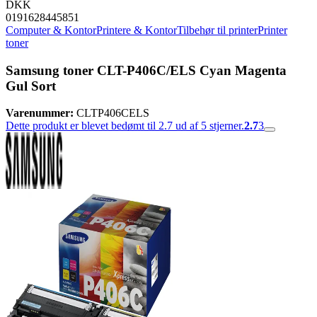
DKK
0191628445851
Computer & Kontor
Printere & Kontor
Tilbehør til printer
Printer
toner
Samsung toner CLT-P406C/ELS Cyan Magenta
Gul Sort
Varenummer:
CLTP406CELS
Dette produkt er blevet bedømt til 2.7 ud af 5 stjerner.
2.7
3