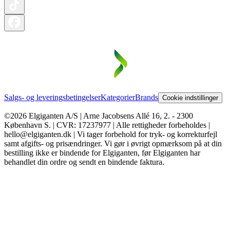
Salgs- og leveringsbetingelser
Kategorier
Brands
Cookie indstillinger
©2026 Elgiganten A/S | Arne Jacobsens Allé 16, 2. - 2300
København S. | CVR: 17237977 | Alle rettigheder forbeholdes |
hello@elgiganten.dk | Vi tager forbehold for tryk- og korrekturfejl
samt afgifts- og prisændringer. Vi gør i øvrigt opmærksom på at din
bestilling ikke er bindende for Elgiganten, før Elgiganten har
behandlet din ordre og sendt en bindende faktura.