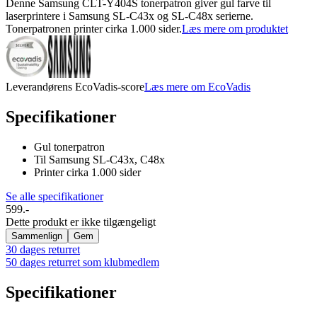
Denne Samsung CLT-Y404S tonerpatron giver gul farve til
laserprintere i Samsung SL-C43x og SL-C48x serierne.
Tonerpatronen printer cirka 1.000 sider.
Læs mere om produktet
Leverandørens EcoVadis-score
Læs mere om EcoVadis
Specifikationer
Gul tonerpatron
Til Samsung SL-C43x, C48x
Printer cirka 1.000 sider
Se alle specifikationer
599.-
Dette produkt er ikke tilgængeligt
Sammenlign
Gem
30 dages returret
50 dages returret som klubmedlem
Specifikationer