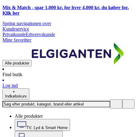
Mix & Match - spar 1.000 kr. for hver 4.000 kr. du køber for.
Klik
her
Spring navigationen over
Kundeservice
Privatkunde
Erhvervskunde
Mine favoritter
Alle produkter
Find butik
Log ind
Indkøbskurv
Alle produkter
TV, Lyd & Smart Home