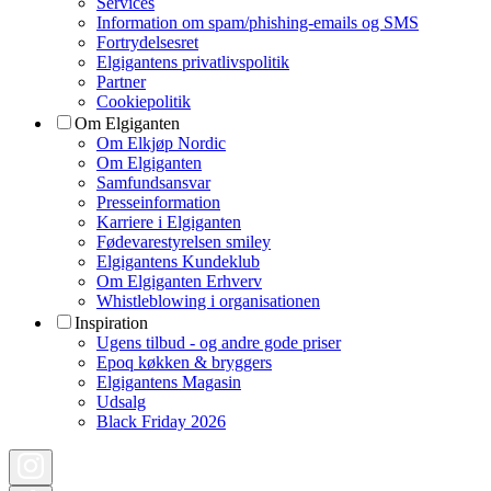
Services
Information om spam/phishing-emails og SMS
Fortrydelsesret
Elgigantens privatlivspolitik
Partner
Cookiepolitik
Om Elgiganten
Om Elkjøp Nordic
Om Elgiganten
Samfundsansvar
Presseinformation
Karriere i Elgiganten
Fødevarestyrelsen smiley
Elgigantens Kundeklub
Om Elgiganten Erhverv
Whistleblowing i organisationen
Inspiration
Ugens tilbud - og andre gode priser
Epoq køkken & bryggers
Elgigantens Magasin
Udsalg
Black Friday 2026