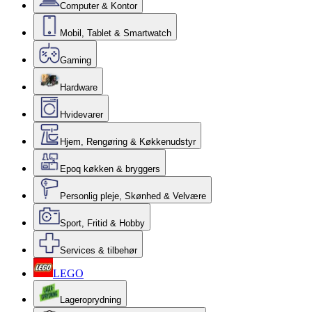
Computer & Kontor
Mobil, Tablet & Smartwatch
Gaming
Hardware
Hvidevarer
Hjem, Rengøring & Køkkenudstyr
Epoq køkken & bryggers
Personlig pleje, Skønhed & Velvære
Sport, Fritid & Hobby
Services & tilbehør
LEGO
Lageroprydning