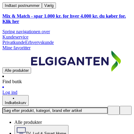
Indtast postnummer
Vælg
Mix & Match - spar 1.000 kr. for hver 4.000 kr. du køber for.
Klik
her
Spring navigationen over
Kundeservice
Privatkunde
Erhvervskunde
Mine favoritter
Alle produkter
Find butik
Log ind
Indkøbskurv
Alle produkter
TV, Lyd & Smart Home