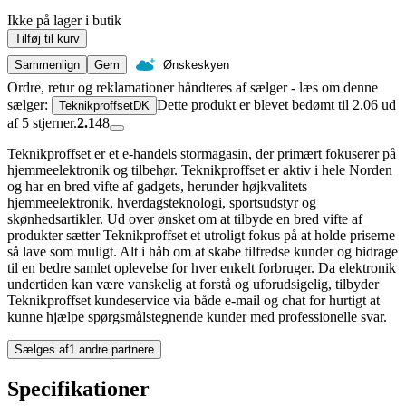
Ikke på lager i butik
Tilføj til kurv
Sammenlign
Gem
Ønskeskyen
Ordre, retur og reklamationer håndteres af sælger - læs om denne
sælger:
Dette produkt er blevet bedømt til 2.06 ud
TeknikproffsetDK
af 5 stjerner.
2.1
48
Teknikproffset er et e-handels stormagasin, der primært fokuserer på
hjemmeelektronik og tilbehør. Teknikproffset er aktiv i hele Norden
og har en bred vifte af gadgets, herunder højkvalitets
hjemmeelektronik, hverdagsteknologi, sportsudstyr og
skønhedsartikler. Ud over ønsket om at tilbyde en bred vifte af
produkter sætter Teknikproffset et utroligt fokus på at holde priserne
så lave som muligt. Alt i håb om at skabe tilfredse kunder og bidrage
til en bedre samlet oplevelse for hver enkelt forbruger. Da elektronik
undertiden kan være vanskelig at forstå og uforudsigelig, tilbyder
Teknikproffset kundeservice via både e-mail og chat for hurtigt at
kunne hjælpe spørgsmålstegnende kunder med professionelle svar.
Sælges af
1 andre partnere
Specifikationer