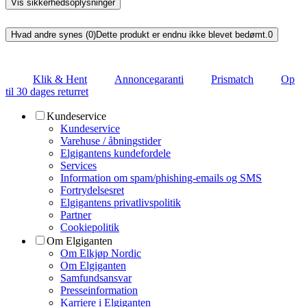
Vis sikkerhedsoplysninger
Hvad andre synes (0)
Dette produkt er endnu ikke blevet bedømt.
0
Klik & Hent
Annoncegaranti
Prismatch
Op
til 30 dages returret
Kundeservice
Kundeservice
Varehuse / åbningstider
Elgigantens kundefordele
Services
Information om spam/phishing-emails og SMS
Fortrydelsesret
Elgigantens privatlivspolitik
Partner
Cookiepolitik
Om Elgiganten
Om Elkjøp Nordic
Om Elgiganten
Samfundsansvar
Presseinformation
Karriere i Elgiganten