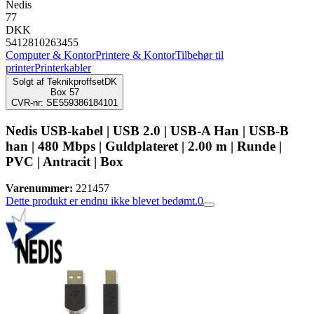
Nedis
77
DKK
5412810263455
Computer & Kontor
Printere & Kontor
Tilbehør til
printer
Printerkabler
Solgt af
TeknikproffsetDK
Box 57
CVR-nr: SE559386184101
Nedis USB-kabel | USB 2.0 | USB-A Han | USB-B
han | 480 Mbps | Guldplateret | 2.00 m | Runde |
PVC | Antracit | Box
Varenummer:
221457
Dette produkt er endnu ikke blevet bedømt.
0