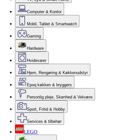
Computer & Kontor
Mobil, Tablet & Smartwatch
Gaming
Hardware
Hvidevarer
Hjem, Rengøring & Køkkenudstyr
Epoq køkken & bryggers
Personlig pleje, Skønhed & Velvære
Sport, Fritid & Hobby
Services & tilbehør
LEGO