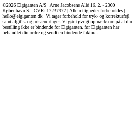
©2026 Elgiganten A/S | Arne Jacobsens Allé 16, 2. - 2300
København S. | CVR: 17237977 | Alle rettigheder forbeholdes |
hello@elgiganten.dk | Vi tager forbehold for tryk- og korrekturfejl
samt afgifts- og prisændringer. Vi gør i øvrigt opmærksom på at din
bestilling ikke er bindende for Elgiganten, før Elgiganten har
behandlet din ordre og sendt en bindende faktura.