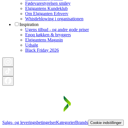
Fødevarestyrelsen smiley
Elgigantens Kundeklub
Om Elgiganten Erhverv
Whistleblowing i organisationen
Inspiration
Ugens tilbud - og andre gode priser
Epoq køkken & bryggers
Elgigantens Magasin
Udsalg
Black Friday 2026
Salgs- og leveringsbetingelser
Kategorier
Brands
Cookie indstillinger