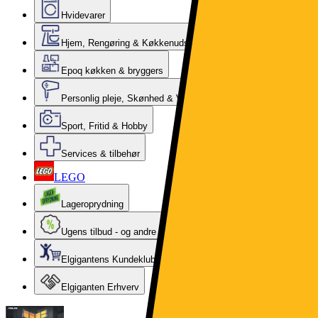
Hvidevarer
Hjem, Rengøring & Køkkenudstyr
Epoq køkken & bryggers
Personlig pleje, Skønhed & Velvære
Sport, Fritid & Hobby
Services & tilbehør
LEGO
Lageroprydning
Ugens tilbud - og andre gode priser
Elgigantens Kundeklub
Elgiganten Erhverv