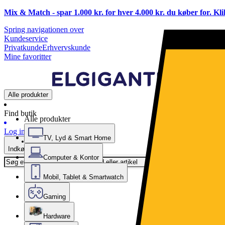
Mix & Match - spar 1.000 kr. for hver 4.000 kr. du køber for. Kl
Spring navigationen over
Kundeservice
Privatkunde
Erhvervskunde
Mine favoritter
Alle produkter
Find butik
Alle produkter
Log ind
TV, Lyd & Smart Home
Indkøbskurv
Computer & Kontor
Mobil, Tablet & Smartwatch
Gaming
Hardware