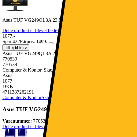
Asus TUF VG249QL3A 23,8" gaming-skærm (sort)
Dette produkt er blevet bedømt til 4.7 ud af 5 stjerner.
4.7
186
1077.-
Spar 422
Førpris: 1499.-
Tilføj til kurv
Asus TUF VG249QL3A 23,8" gaming-skærm (sort)
770539
770539
Computer & Kontor, Skærme & Tilbehør, Monitor
Asus
1077
DKK
4711387262191
Computer & Kontor
Skærme & Tilbehør
Monitor
Asus TUF VG249QL3A 23,8" gaming-skærm (sort)
Varenummer:
770539
Dette produkt er blevet bedømt til 4.7 ud af 5 stjerner.
4.7
186