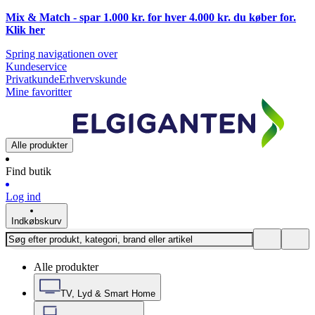
Mix & Match - spar 1.000 kr. for hver 4.000 kr. du køber for.
Klik
her
Spring navigationen over
Kundeservice
Privatkunde
Erhvervskunde
Mine favoritter
Alle produkter
Find butik
Log ind
Indkøbskurv
Alle produkter
TV, Lyd & Smart Home