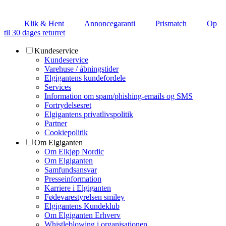
Klik & Hent
Annoncegaranti
Prismatch
Op
til 30 dages returret
Kundeservice
Kundeservice
Varehuse / åbningstider
Elgigantens kundefordele
Services
Information om spam/phishing-emails og SMS
Fortrydelsesret
Elgigantens privatlivspolitik
Partner
Cookiepolitik
Om Elgiganten
Om Elkjøp Nordic
Om Elgiganten
Samfundsansvar
Presseinformation
Karriere i Elgiganten
Fødevarestyrelsen smiley
Elgigantens Kundeklub
Om Elgiganten Erhverv
Whistleblowing i organisationen