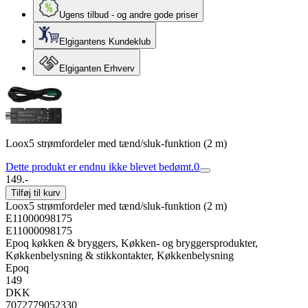
Ugens tilbud - og andre gode priser
Elgigantens Kundeklub
Elgiganten Erhverv
Loox5 strømfordeler med tænd/sluk-funktion (2 m)
Dette produkt er endnu ikke blevet bedømt.
0
149.-
Tilføj til kurv
Loox5 strømfordeler med tænd/sluk-funktion (2 m)
E11000098175
E11000098175
Epoq køkken & bryggers, Køkken- og bryggersprodukter,
Køkkenbelysning & stikkontakter, Køkkenbelysning
Epoq
149
DKK
7072779052330