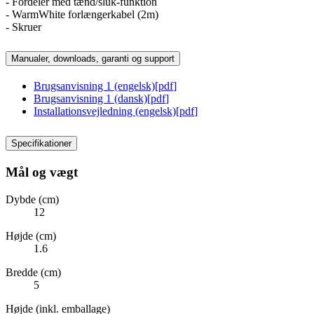
- Fordeler med tænd/sluk-funktion
- WarmWhite forlængerkabel (2m)
- Skruer
Manualer, downloads, garanti og support
Brugsanvisning 1 (engelsk)
[
pdf
]
Brugsanvisning 1 (dansk)
[
pdf
]
Installationsvejledning (engelsk)
[
pdf
]
Specifikationer
Mål og vægt
Dybde (cm)
12
Højde (cm)
1.6
Bredde (cm)
5
Højde (inkl. emballage)