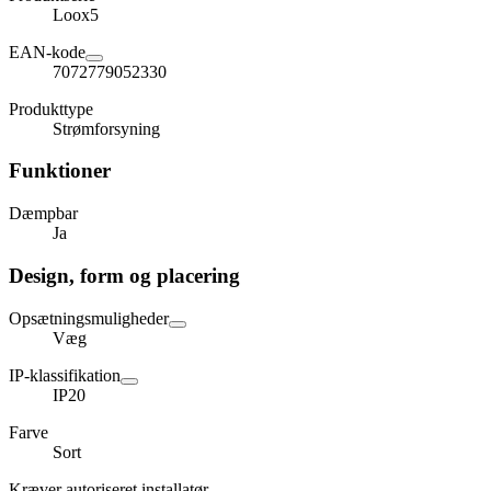
Loox5
EAN-kode
7072779052330
Produkttype
Strømforsyning
Funktioner
Dæmpbar
Ja
Design, form og placering
Opsætningsmuligheder
Væg
IP-klassifikation
IP20
Farve
Sort
Kræver autoriseret installatør