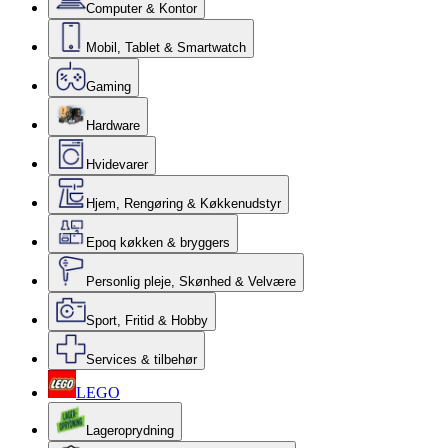
Computer & Kontor
Mobil, Tablet & Smartwatch
Gaming
Hardware
Hvidevarer
Hjem, Rengøring & Køkkenudstyr
Epoq køkken & bryggers
Personlig pleje, Skønhed & Velvære
Sport, Fritid & Hobby
Services & tilbehør
LEGO
Lageroprydning