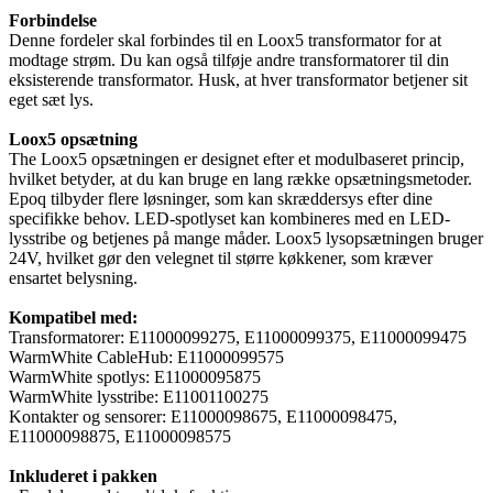
Forbindelse
Denne fordeler skal forbindes til en Loox5 transformator for at
modtage strøm. Du kan også tilføje andre transformatorer til din
eksisterende transformator. Husk, at hver transformator betjener sit
eget sæt lys.
Loox5 opsætning
The Loox5 opsætningen er designet efter et modulbaseret princip,
hvilket betyder, at du kan bruge en lang række opsætningsmetoder.
Epoq tilbyder flere løsninger, som kan skræddersys efter dine
specifikke behov. LED-spotlyset kan kombineres med en LED-
lysstribe og betjenes på mange måder. Loox5 lysopsætningen bruger
24V, hvilket gør den velegnet til større køkkener, som kræver
ensartet belysning.
Kompatibel med:
Transformatorer: E11000099275, E11000099375, E11000099475
WarmWhite CableHub: E11000099575
WarmWhite spotlys: E11000095875
WarmWhite lysstribe: E11001100275
Kontakter og sensorer: E11000098675, E11000098475,
E11000098875, E11000098575
Inkluderet i pakken