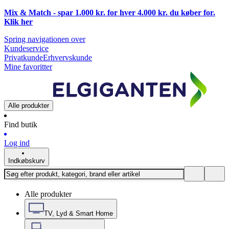
Mix & Match - spar 1.000 kr. for hver 4.000 kr. du køber for.
Klik
her
Spring navigationen over
Kundeservice
Privatkunde
Erhvervskunde
Mine favoritter
Alle produkter
Find butik
Log ind
Indkøbskurv
Alle produkter
TV, Lyd & Smart Home