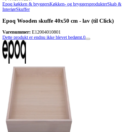
Epoq køkken & bryggers
Køkken- og bryggersprodukter
Skab &
Interiør
Skuffer
Epoq Wooden skuffe 40x50 cm - lav (til Click)
Varenummer:
E12004010801
Dette produkt er endnu ikke blevet bedømt.
0