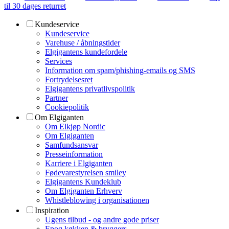
til 30 dages returret
Kundeservice
Kundeservice
Varehuse / åbningstider
Elgigantens kundefordele
Services
Information om spam/phishing-emails og SMS
Fortrydelsesret
Elgigantens privatlivspolitik
Partner
Cookiepolitik
Om Elgiganten
Om Elkjøp Nordic
Om Elgiganten
Samfundsansvar
Presseinformation
Karriere i Elgiganten
Fødevarestyrelsen smiley
Elgigantens Kundeklub
Om Elgiganten Erhverv
Whistleblowing i organisationen
Inspiration
Ugens tilbud - og andre gode priser
Epoq køkken & bryggers