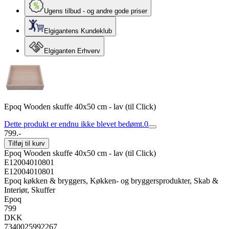
Ugens tilbud - og andre gode priser
Elgigantens Kundeklub
Elgiganten Erhverv
Epoq Wooden skuffe 40x50 cm - lav (til Click)
Dette produkt er endnu ikke blevet bedømt.
0
799.-
Tilføj til kurv
Epoq Wooden skuffe 40x50 cm - lav (til Click)
E12004010801
E12004010801
Epoq køkken & bryggers, Køkken- og bryggersprodukter, Skab &
Interiør, Skuffer
Epoq
799
DKK
7340025992267