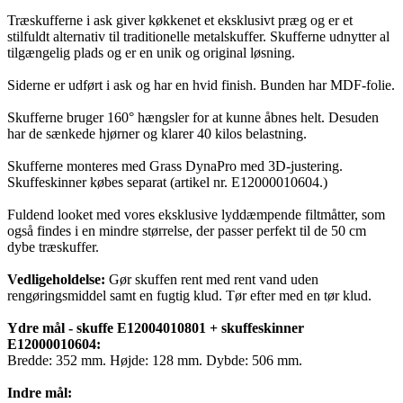
Træskufferne i ask giver køkkenet et eksklusivt præg og er et
stilfuldt alternativ til traditionelle metalskuffer. Skufferne udnytter al
tilgængelig plads og er en unik og original løsning.
Siderne er udført i ask og har en hvid finish. Bunden har MDF-folie.
Skufferne bruger 160° hængsler for at kunne åbnes helt. Desuden
har de sænkede hjørner og klarer 40 kilos belastning.
Skufferne monteres med Grass DynaPro med 3D-justering.
Skuffeskinner købes separat (artikel nr. E12000010604.)
Fuldend looket med vores eksklusive lyddæmpende filtmåtter, som
også findes i en mindre størrelse, der passer perfekt til de 50 cm
dybe træskuffer.
Vedligeholdelse:
Gør skuffen rent med rent vand uden
rengøringsmiddel samt en fugtig klud. Tør efter med en tør klud.
Ydre mål - skuffe E12004010801 + skuffeskinner
E12000010604:
Bredde: 352 mm. Højde: 128 mm. Dybde: 506 mm.
Indre mål: