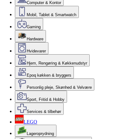
Computer & Kontor
Mobil, Tablet & Smartwatch
Gaming
Hardware
Hvidevarer
Hjem, Rengøring & Køkkenudstyr
Epoq køkken & bryggers
Personlig pleje, Skønhed & Velvære
Sport, Fritid & Hobby
Services & tilbehør
LEGO
Lageroprydning