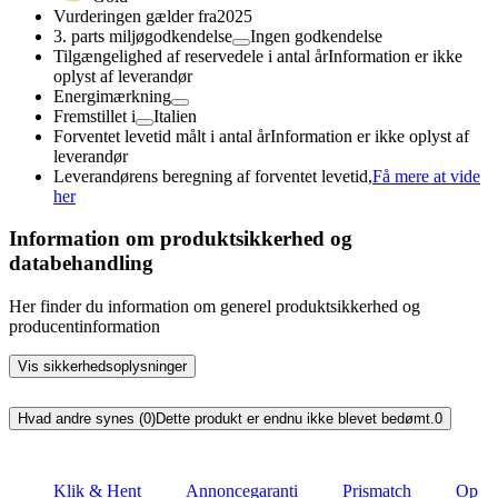
Vurderingen gælder fra
2025
3. parts miljøgodkendelse
Ingen godkendelse
Tilgængelighed af reservedele i antal år
Information er ikke
oplyst af leverandør
Energimærkning
Fremstillet i
Italien
Forventet levetid målt i antal år
Information er ikke oplyst af
leverandør
Leverandørens beregning af forventet levetid,
Få mere at vide
her
Information om produktsikkerhed og
databehandling
Her finder du information om generel produktsikkerhed og
producentinformation
Vis sikkerhedsoplysninger
Hvad andre synes (0)
Dette produkt er endnu ikke blevet bedømt.
0
Klik & Hent
Annoncegaranti
Prismatch
Op