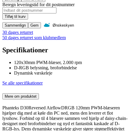
Beregn leveringstid for dit postnummer
Tilføj til kurv
Sammenlign
Gem
Ønskeskyen
30 dages returret
50 dages returret som klubmedlem
Specifikationer
120x30mm PWM-blæser, 2.000 rpm
D-RGB belysning, broforbindelse
Dynamisk væskeleje
Se alle specifikationer
Mere om produktet
Phanteks D30Reversed AirflowDRGB 120mm PWM-blæseren
hjælper dig med at køle din PC ned, mens den leverer et flot
lysshow. Forbind op til 4 blæsere sammen ved hjælp af daisy-chain-
designet med broforbindelser og nyd et fantastisk kaskade af D-
RGB-lys. Dens dynamiske væskeleje giver større strømeffektivitet