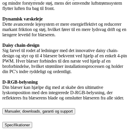
og mindre forstyrrende støj, mens det omvendte luftstrømssystem
flytter luften fra bag til front.
Dynamisk væskeleje
Dette avancerede lejesystem er mere energieffektivt og reducerer
markant friktion og støj, hvilket fører til en mere lydsvag drift og en
længere levetid for blæseren.
Daisy chain-design
Sig farvel til rodet af ledninger med det innovative daisy chain-
design og styr op til 4 blæsere bekvemt ved hjælp af en enkelt 4-pin
PWM. Hver blæser forbindes til den næste ved hjælp af en
broforbindelse, hvilket strømliner installationsprocessen og holder
din PC's indre ryddeligt og ordentligt.
D-RGB-belysning
Din blæser kan hjælpe dig med at skabe den ultimative
lyskomposition med den integrerede D-RGB-belysning, der
reflekteres fra blæserens blade og omslutter blæseren fra alle sider.
Manualer, downloads, garanti og support
Specifikationer