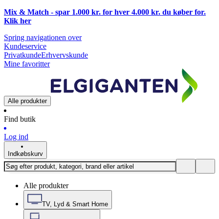
Mix & Match - spar 1.000 kr. for hver 4.000 kr. du køber for.
Klik
her
Spring navigationen over
Kundeservice
Privatkunde
Erhvervskunde
Mine favoritter
Alle produkter
Find butik
Log ind
Indkøbskurv
Alle produkter
TV, Lyd & Smart Home