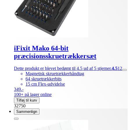
iFixit Mako 64-bit
præcisionsskruetrækkersæt
Dette produkt er blevet bedømt til 4.5 ud af 5 stjerner.
4.5
12
Magnetisk skruetrækkerhåndtag
64 skruetrækkerbits
15 cm Flex-udvidelse
349.-
100+ på lager online
Tilføj til kurv
32750
Sammenlign