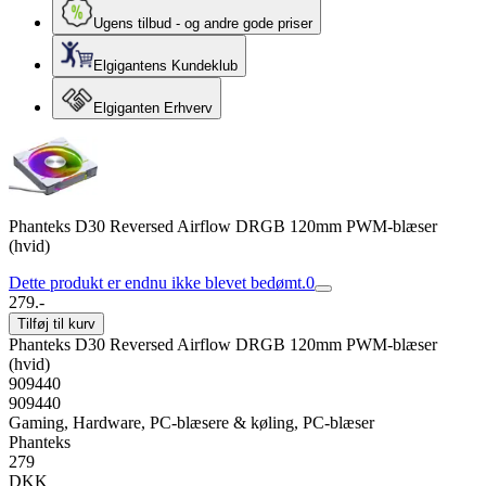
Ugens tilbud - og andre gode priser
Elgigantens Kundeklub
Elgiganten Erhverv
Phanteks D30 Reversed Airflow DRGB 120mm PWM-blæser
(hvid)
Dette produkt er endnu ikke blevet bedømt.
0
279.-
Tilføj til kurv
Phanteks D30 Reversed Airflow DRGB 120mm PWM-blæser
(hvid)
909440
909440
Gaming, Hardware, PC-blæsere & køling, PC-blæser
Phanteks
279
DKK