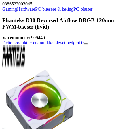
0886523003045
Gaming
Hardware
PC-blæsere & køling
PC-blæser
Phanteks D30 Reversed Airflow DRGB 120mm
PWM-blæser (hvid)
Varenummer:
909440
Dette produkt er endnu ikke blevet bedømt.
0