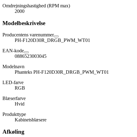
Omdrejningshastighed (RPM max)
2000
Modelbeskrivelse
Producentens varenummer
PH-F120D30R_DRGB_PWM_WT01
EAN-kode
0886523003045
Modelnavn
Phanteks PH-F120D30R_DRGB_PWM_WT01
LED-farve
RGB
Blæserfarve
Hvid
Produkttype
Kabinetsblæsere
Afkøling