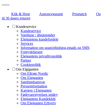
Klik & Hent
Annoncegaranti
Prismatch
Op
til 30 dages returret
Kundeservice
Kundeservice
Varehuse / åbningstider
Elgigantens kundefordele
Services
Information om spam/phishing-emails og SMS
Fortrydelsesret
Elgigantens privatlivspolitik
Partner
Cookiepolitik
Om Elgiganten
Om Elkjøp Nordic
Om Elgiganten
Samfundsansvar
Presseinformation
Karriere i Elgiganten
Fødevarestyrelsen smiley
Elgigantens Kundeklub
Om Elgiganten Erhverv