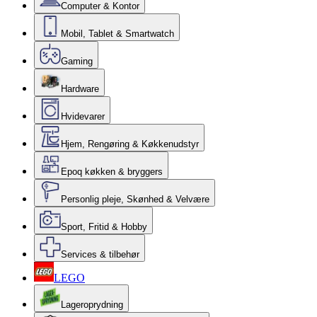
Computer & Kontor
Mobil, Tablet & Smartwatch
Gaming
Hardware
Hvidevarer
Hjem, Rengøring & Køkkenudstyr
Epoq køkken & bryggers
Personlig pleje, Skønhed & Velvære
Sport, Fritid & Hobby
Services & tilbehør
LEGO
Lageroprydning