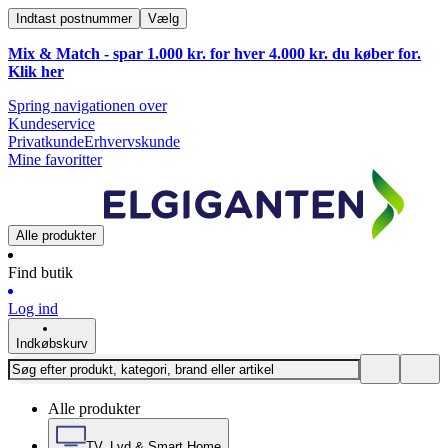
Indtast postnummer
Vælg
Mix & Match - spar 1.000 kr. for hver 4.000 kr. du køber for.
Klik
her
Spring navigationen over
Kundeservice
Privatkunde
Erhvervskunde
Mine favoritter
Alle produkter
Find butik
Log ind
Indkøbskurv
Alle produkter
TV, Lyd & Smart Home