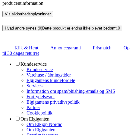
producentinformation
Vis sikkerhedsoplysninger
Hvad andre synes (0)
Dette produkt er endnu ikke blevet bedømt.
0
Klik & Hent
Annoncegaranti
Prismatch
Op
til 30 dages returret
Kundeservice
Kundeservice
Varehuse / åbningstider
Elgigantens kundefordele
Services
Information om spam/phishing-emails og SMS
Fortrydelsesret
Elgigantens privatlivspolitik
Partner
Cookiepolitik
Om Elgiganten
Om Elkjøp Nordic
Om Elgiganten