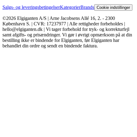
Salgs- og leveringsbetingelser
Kategorier
Brands
Cookie indstillinger
©2026 Elgiganten A/S | Arne Jacobsens Allé 16, 2. - 2300
København S. | CVR: 17237977 | Alle rettigheder forbeholdes |
hello@elgiganten.dk | Vi tager forbehold for tryk- og korrekturfejl
samt afgifts- og prisændringer. Vi gør i øvrigt opmærksom på at din
bestilling ikke er bindende for Elgiganten, før Elgiganten har
behandlet din ordre og sendt en bindende faktura.