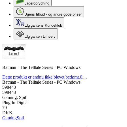
Lageroprydning
Ugens tilbud - og andre gode priser
Elgigantens Kundeklub
Elgiganten Erhverv
Batman - The Telltale Series - PC Windows
Dette produkt er endnu ikke blevet bedømt.
0
Batman - The Telltale Series - PC Windows
598443
598443
Gaming, Spil
Plug In Digital
79
DKK
Gaming
Spil