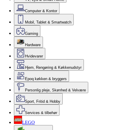
Computer & Kontor
Mobil, Tablet & Smartwatch
Gaming
Hardware
Hvidevarer
Hjem, Rengøring & Køkkenudstyr
Epoq køkken & bryggers
Personlig pleje, Skønhed & Velvære
Sport, Fritid & Hobby
Services & tilbehør
LEGO