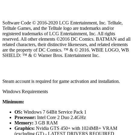
Software Code © 2016-2020 LCG Entertainment, Inc. Telltale,
Telltale Games, and the Telltale logo are trademarks and/or
registered trademarks of LCG Entertainment, Inc. All rights
reserved. All other elements ©2016 DC Comics. BATMAN and all
related characters, their distinctive likenesses, and related elements
are the property of DC Comics. ™ & © 2016. WBIE LOGO, WB
SHIELD: ™ & © Warner Bros. Entertainment Inc.
Steam account is required for game activation and installation.
Windows Requirements
Minimum:
OS:
Windows 7 64Bit Service Pack 1
Processor:
Intel Core 2 Duo 2.4GHz
Memory:
3 GB RAM
Graphics:
Nvidia GTS 450+ with 1024MB+ VRAM
(excluding GT) - LATEST DRIVERS REQUIRED