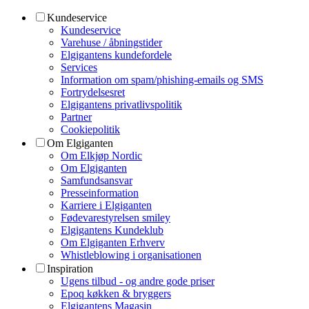
Kundeservice
Kundeservice
Varehuse / åbningstider
Elgigantens kundefordele
Services
Information om spam/phishing-emails og SMS
Fortrydelsesret
Elgigantens privatlivspolitik
Partner
Cookiepolitik
Om Elgiganten
Om Elkjøp Nordic
Om Elgiganten
Samfundsansvar
Presseinformation
Karriere i Elgiganten
Fødevarestyrelsen smiley
Elgigantens Kundeklub
Om Elgiganten Erhverv
Whistleblowing i organisationen
Inspiration
Ugens tilbud - og andre gode priser
Epoq køkken & bryggers
Elgigantens Magasin