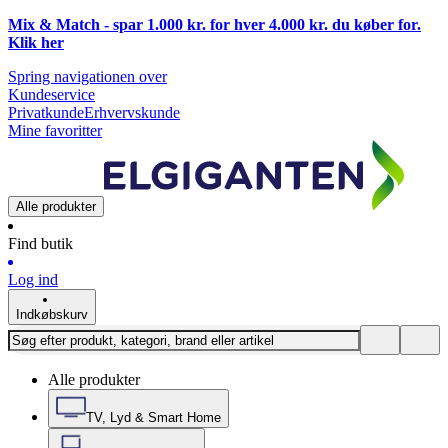
Mix & Match - spar 1.000 kr. for hver 4.000 kr. du køber for.
Klik
her
Spring navigationen over
Kundeservice
Privatkunde
Erhvervskunde
Mine favoritter
Alle produkter
Find butik
Log ind
Indkøbskurv
Alle produkter
TV, Lyd & Smart Home