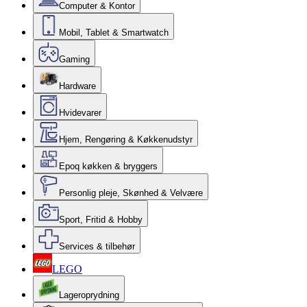
Computer & Kontor
Mobil, Tablet & Smartwatch
Gaming
Hardware
Hvidevarer
Hjem, Rengøring & Køkkenudstyr
Epoq køkken & bryggers
Personlig pleje, Skønhed & Velvære
Sport, Fritid & Hobby
Services & tilbehør
LEGO
Lageroprydning