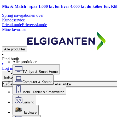
Mix & Match - spar 1.000 kr. for hver 4.000 kr. du køber for. Kl
Spring navigationen over
Kundeservice
Privatkunde
Erhvervskunde
Mine favoritter
Alle produkter
Find butik
Alle produkter
Log ind
TV, Lyd & Smart Home
Indkøbskurv
Computer & Kontor
Mobil, Tablet & Smartwatch
Gaming
Hardware