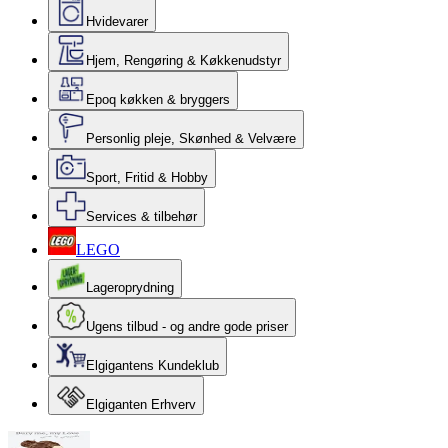
Hvidevarer
Hjem, Rengøring & Køkkenudstyr
Epoq køkken & bryggers
Personlig pleje, Skønhed & Velvære
Sport, Fritid & Hobby
Services & tilbehør
LEGO
Lageroprydning
Ugens tilbud - og andre gode priser
Elgigantens Kundeklub
Elgiganten Erhverv