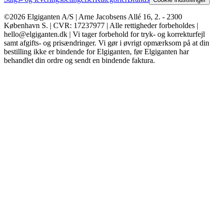
©2026 Elgiganten A/S | Arne Jacobsens Allé 16, 2. - 2300
København S. | CVR: 17237977 | Alle rettigheder forbeholdes |
hello@elgiganten.dk | Vi tager forbehold for tryk- og korrekturfejl
samt afgifts- og prisændringer. Vi gør i øvrigt opmærksom på at din
bestilling ikke er bindende for Elgiganten, før Elgiganten har
behandlet din ordre og sendt en bindende faktura.