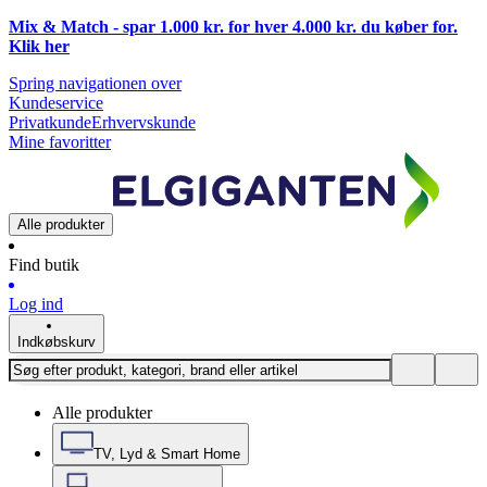
Mix & Match - spar 1.000 kr. for hver 4.000 kr. du køber for.
Klik
her
Spring navigationen over
Kundeservice
Privatkunde
Erhvervskunde
Mine favoritter
Alle produkter
Find butik
Log ind
Indkøbskurv
Alle produkter
TV, Lyd & Smart Home