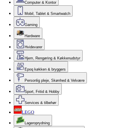
Computer & Kontor
Mobil, Tablet & Smartwatch
Gaming
Hardware
Hvidevarer
Hjem, Rengøring & Køkkenudstyr
Epoq køkken & bryggers
Personlig pleje, Skønhed & Velvære
Sport, Fritid & Hobby
Services & tilbehør
LEGO
Lageroprydning