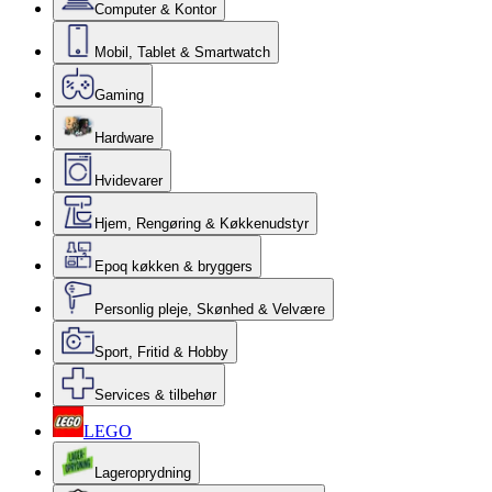
Computer & Kontor
Mobil, Tablet & Smartwatch
Gaming
Hardware
Hvidevarer
Hjem, Rengøring & Køkkenudstyr
Epoq køkken & bryggers
Personlig pleje, Skønhed & Velvære
Sport, Fritid & Hobby
Services & tilbehør
LEGO
Lageroprydning