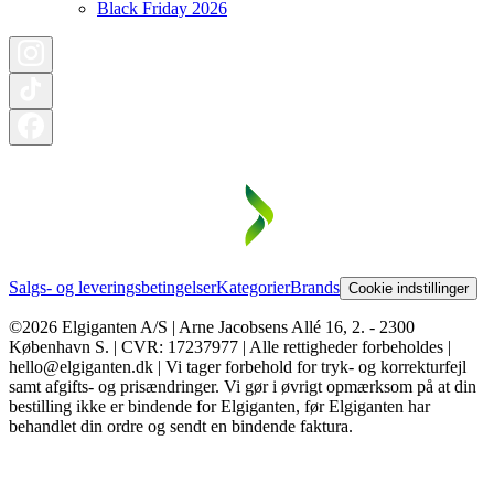
Black Friday 2026
Salgs- og leveringsbetingelser
Kategorier
Brands
Cookie indstillinger
©2026 Elgiganten A/S | Arne Jacobsens Allé 16, 2. - 2300
København S. | CVR: 17237977 | Alle rettigheder forbeholdes |
hello@elgiganten.dk | Vi tager forbehold for tryk- og korrekturfejl
samt afgifts- og prisændringer. Vi gør i øvrigt opmærksom på at din
bestilling ikke er bindende for Elgiganten, før Elgiganten har
behandlet din ordre og sendt en bindende faktura.