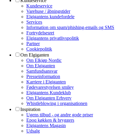
Kundeservice
Kundeservice
Varehuse / åbningstider
Elgigantens kundefordele
Services
Information om spam/phishing-emails og SMS
Fortrydelsesret
Elgigantens privatlivspolitik
Partner
Cookiepolitik
Om Elgiganten
Om Elkjøp Nordic
Om Elgiganten
Samfundsansvar
Presseinformation
Karriere i Elgiganten
Fødevarestyrelsen smiley
Elgigantens Kundeklub
Om Elgiganten Erhverv
Whistleblowing i organisationen
Inspiration
Ugens tilbud - og andre gode priser
Epoq køkken & bryggers
Elgigantens Magasin
Udsalg