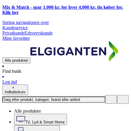
Mix & Match - spar 1.000 kr. for hver 4.000 kr. du køber for.
Klik
her
Spring navigationen over
Kundeservice
Privatkunde
Erhvervskunde
Mine favoritter
Alle produkter
Find butik
Log ind
Indkøbskurv
Alle produkter
TV, Lyd & Smart Home