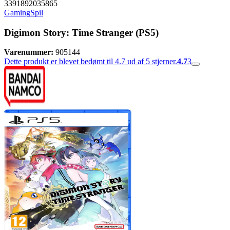
3391892035865
Gaming
Spil
Digimon Story: Time Stranger (PS5)
Varenummer:
905144
Dette produkt er blevet bedømt til 4.7 ud af 5 stjerner.
4.7
3