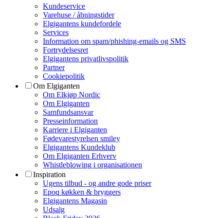
Kundeservice
Varehuse / åbningstider
Elgigantens kundefordele
Services
Information om spam/phishing-emails og SMS
Fortrydelsesret
Elgigantens privatlivspolitik
Partner
Cookiepolitik
Om Elgiganten
Om Elkjøp Nordic
Om Elgiganten
Samfundsansvar
Presseinformation
Karriere i Elgiganten
Fødevarestyrelsen smiley
Elgigantens Kundeklub
Om Elgiganten Erhverv
Whistleblowing i organisationen
Inspiration
Ugens tilbud - og andre gode priser
Epoq køkken & bryggers
Elgigantens Magasin
Udsalg