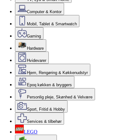
Computer & Kontor
Mobil, Tablet & Smartwatch
Gaming
Hardware
Hvidevarer
Hjem, Rengøring & Køkkenudstyr
Epoq køkken & bryggers
Personlig pleje, Skønhed & Velvære
Sport, Fritid & Hobby
Services & tilbehør
LEGO