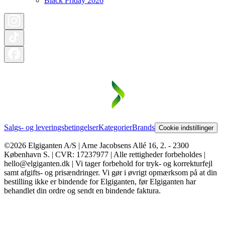
Black Friday 2026
Salgs- og leveringsbetingelser
Kategorier
Brands
Cookie indstillinger
©2026 Elgiganten A/S | Arne Jacobsens Allé 16, 2. - 2300
København S. | CVR: 17237977 | Alle rettigheder forbeholdes |
hello@elgiganten.dk | Vi tager forbehold for tryk- og korrekturfejl
samt afgifts- og prisændringer. Vi gør i øvrigt opmærksom på at din
bestilling ikke er bindende for Elgiganten, før Elgiganten har
behandlet din ordre og sendt en bindende faktura.