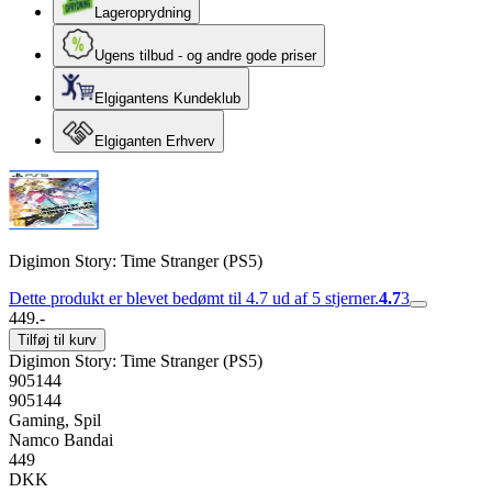
Lageroprydning
Ugens tilbud - og andre gode priser
Elgigantens Kundeklub
Elgiganten Erhverv
Digimon Story: Time Stranger (PS5)
Dette produkt er blevet bedømt til 4.7 ud af 5 stjerner.
4.7
3
449.-
Tilføj til kurv
Digimon Story: Time Stranger (PS5)
905144
905144
Gaming, Spil
Namco Bandai
449
DKK