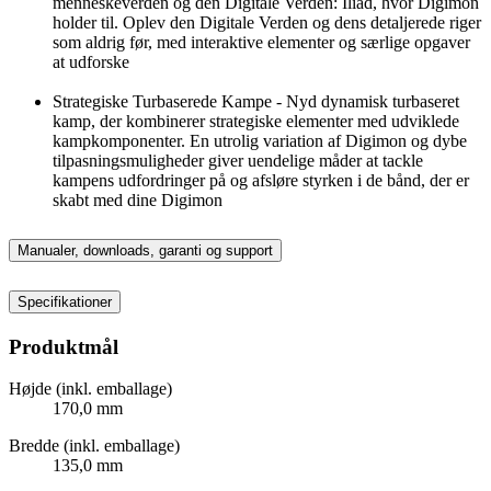
menneskeverden og den Digitale Verden: Iliad, hvor Digimon
holder til. Oplev den Digitale Verden og dens detaljerede riger
som aldrig før, med interaktive elementer og særlige opgaver
at udforske
Strategiske Turbaserede Kampe - Nyd dynamisk turbaseret
kamp, der kombinerer strategiske elementer med udviklede
kampkomponenter. En utrolig variation af Digimon og dybe
tilpasningsmuligheder giver uendelige måder at tackle
kampens udfordringer på og afsløre styrken i de bånd, der er
skabt med dine Digimon
Manualer, downloads, garanti og support
Specifikationer
Produktmål
Højde (inkl. emballage)
170,0 mm
Bredde (inkl. emballage)
135,0 mm