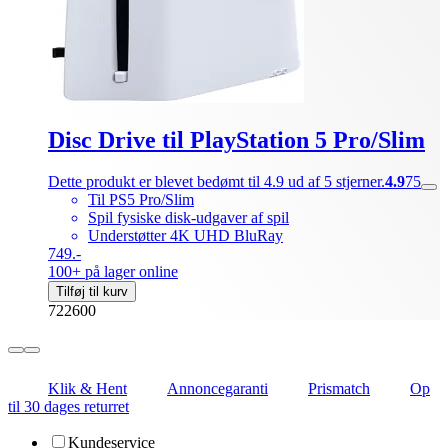
Disc Drive til PlayStation 5 Pro/Slim
Dette produkt er blevet bedømt til 4.9 ud af 5 stjerner.
4.9
75
Til PS5 Pro/Slim
Spil fysiske disk-udgaver af spil
Understøtter 4K UHD BluRay
749.-
100+ på lager online
Tilføj til kurv
722600
Klik & Hent
Annoncegaranti
Prismatch
Op
til 30 dages returret
Kundeservice