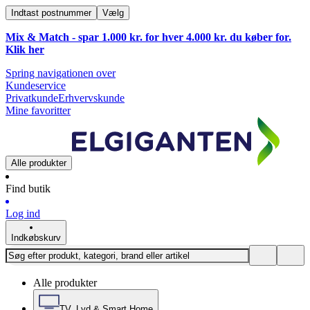
Indtast postnummer
Vælg
Mix & Match - spar 1.000 kr. for hver 4.000 kr. du køber for.
Klik
her
Spring navigationen over
Kundeservice
Privatkunde
Erhvervskunde
Mine favoritter
Alle produkter
Find butik
Log ind
Indkøbskurv
Alle produkter
TV, Lyd & Smart Home