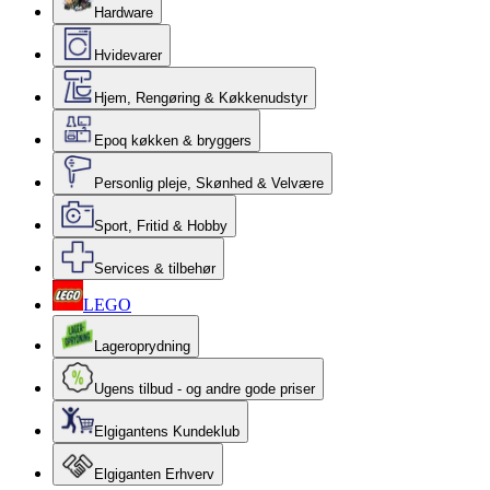
Hardware
Hvidevarer
Hjem, Rengøring & Køkkenudstyr
Epoq køkken & bryggers
Personlig pleje, Skønhed & Velvære
Sport, Fritid & Hobby
Services & tilbehør
LEGO
Lageroprydning
Ugens tilbud - og andre gode priser
Elgigantens Kundeklub
Elgiganten Erhverv