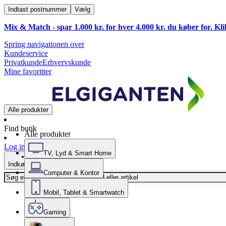
Indtast postnummer
Vælg
Mix & Match - spar 1.000 kr. for hver 4.000 kr. du køber for. Kl
Spring navigationen over
Kundeservice
Privatkunde
Erhvervskunde
Mine favoritter
Alle produkter
Find butik
Alle produkter
Log ind
TV, Lyd & Smart Home
Indkøbskurv
Computer & Kontor
Mobil, Tablet & Smartwatch
Gaming