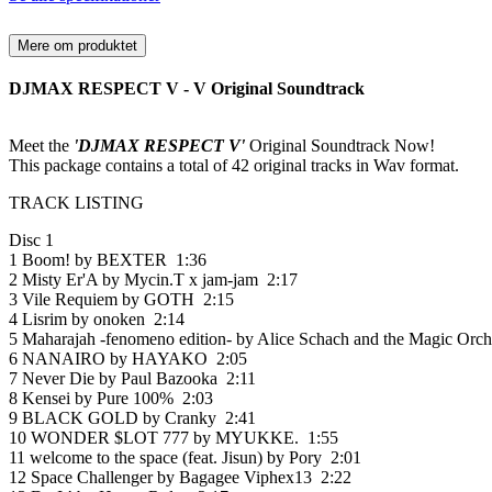
Mere om produktet
DJMAX RESPECT V - V Original Soundtrack
Meet the
'DJMAX RESPECT V'
Original Soundtrack Now!
This package contains a total of 42 original tracks in Wav format.
TRACK LISTING
Disc 1
1 Boom! by BEXTER 1:36
2 Misty Er'A by Mycin.T x jam-jam 2:17
3 Vile Requiem by GOTH 2:15
4 Lisrim by onoken 2:14
5 Maharajah -fenomeno edition- by Alice Schach and the Magic Orch
6 NANAIRO by HAYAKO 2:05
7 Never Die by Paul Bazooka 2:11
8 Kensei by Pure 100% 2:03
9 BLACK GOLD by Cranky 2:41
10 WONDER $LOT 777 by MYUKKE. 1:55
11 welcome to the space (feat. Jisun) by Pory 2:01
12 Space Challenger by Bagagee Viphex13 2:22