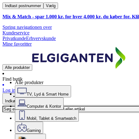
Indtast postnummer
Vælg
Mix & Match - spar 1.000 kr. for hver 4.000 kr. du køber for. Kl
Spring navigationen over
Kundeservice
Privatkunde
Erhvervskunde
Mine favoritter
Alle produkter
Find butik
Alle produkter
Log ind
TV, Lyd & Smart Home
Indkøbskurv
Computer & Kontor
Mobil, Tablet & Smartwatch
Gaming