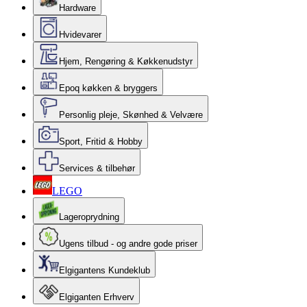
Hardware
Hvidevarer
Hjem, Rengøring & Køkkenudstyr
Epoq køkken & bryggers
Personlig pleje, Skønhed & Velvære
Sport, Fritid & Hobby
Services & tilbehør
LEGO
Lageroprydning
Ugens tilbud - og andre gode priser
Elgigantens Kundeklub
Elgiganten Erhverv