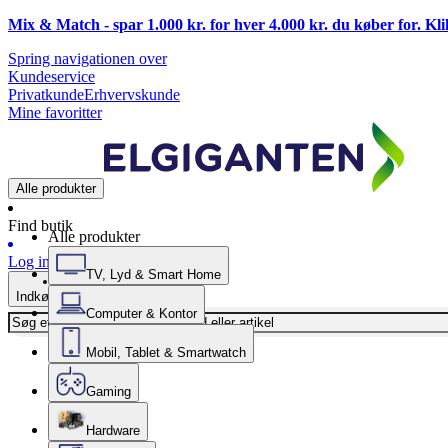
Mix & Match - spar 1.000 kr. for hver 4.000 kr. du køber for. Kl
Spring navigationen over
Kundeservice
Privatkunde
Erhvervskunde
Mine favoritter
Alle produkter
Find butik
Alle produkter
Log ind
TV, Lyd & Smart Home
Indkøbskurv
Computer & Kontor
Mobil, Tablet & Smartwatch
Gaming
Hardware