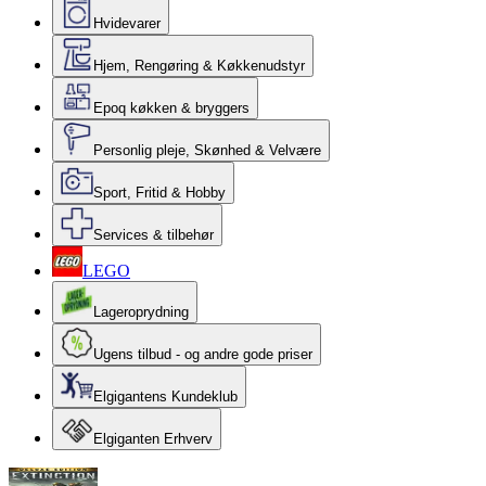
Hvidevarer
Hjem, Rengøring & Køkkenudstyr
Epoq køkken & bryggers
Personlig pleje, Skønhed & Velvære
Sport, Fritid & Hobby
Services & tilbehør
LEGO
Lageroprydning
Ugens tilbud - og andre gode priser
Elgigantens Kundeklub
Elgiganten Erhverv