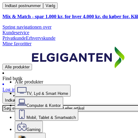
Indtast postnummer
Vælg
Mix & Match - spar 1.000 kr. for hver 4.000 kr. du køber for. Kl
Spring navigationen over
Kundeservice
Privatkunde
Erhvervskunde
Mine favoritter
Alle produkter
Find butik
Alle produkter
Log ind
TV, Lyd & Smart Home
Indkøbskurv
Computer & Kontor
Mobil, Tablet & Smartwatch
Gaming