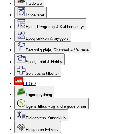
Hardware
Hvidevarer
Hjem, Rengøring & Køkkenudstyr
Epoq køkken & bryggers
Personlig pleje, Skønhed & Velvære
Sport, Fritid & Hobby
Services & tilbehør
LEGO
Lageroprydning
Ugens tilbud - og andre gode priser
Elgigantens Kundeklub
Elgiganten Erhverv