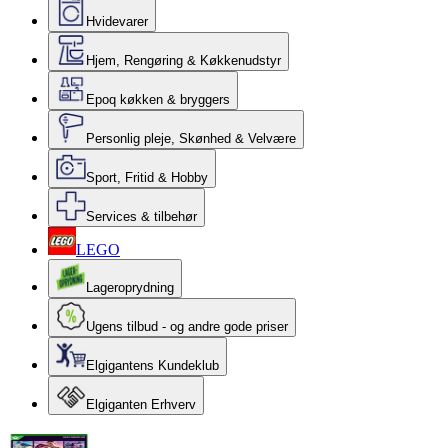
Hvidevarer
Hjem, Rengøring & Køkkenudstyr
Epoq køkken & bryggers
Personlig pleje, Skønhed & Velvære
Sport, Fritid & Hobby
Services & tilbehør
LEGO
Lageroprydning
Ugens tilbud - og andre gode priser
Elgigantens Kundeklub
Elgiganten Erhverv