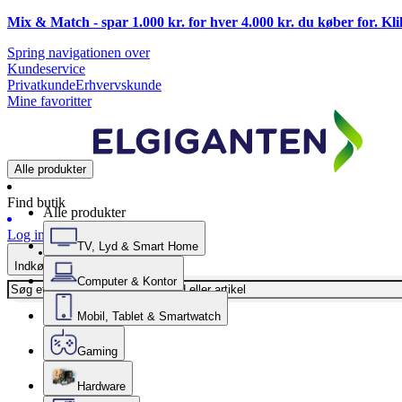
Mix & Match - spar 1.000 kr. for hver 4.000 kr. du køber for. Kl
Spring navigationen over
Kundeservice
Privatkunde
Erhvervskunde
Mine favoritter
Alle produkter
Find butik
Alle produkter
Log ind
TV, Lyd & Smart Home
Indkøbskurv
Computer & Kontor
Mobil, Tablet & Smartwatch
Gaming
Hardware