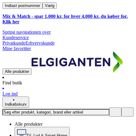
Indtast postnummer
Vælg
Mix & Match - spar 1.000 kr. for hver 4.000 kr. du køber for.
Klik
her
Spring navigationen over
Kundeservice
Privatkunde
Erhvervskunde
Mine favoritter
Alle produkter
Find butik
Log ind
Indkøbskurv
Alle produkter
TV, Lyd & Smart Home