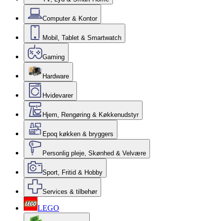
Computer & Kontor
Mobil, Tablet & Smartwatch
Gaming
Hardware
Hvidevarer
Hjem, Rengøring & Køkkenudstyr
Epoq køkken & bryggers
Personlig pleje, Skønhed & Velvære
Sport, Fritid & Hobby
Services & tilbehør
LEGO