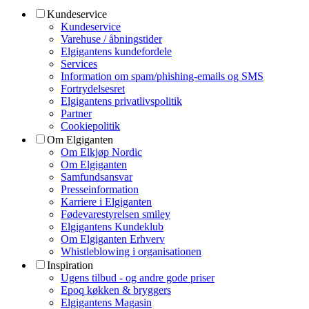
Kundeservice
Kundeservice
Varehuse / åbningstider
Elgigantens kundefordele
Services
Information om spam/phishing-emails og SMS
Fortrydelsesret
Elgigantens privatlivspolitik
Partner
Cookiepolitik
Om Elgiganten
Om Elkjøp Nordic
Om Elgiganten
Samfundsansvar
Presseinformation
Karriere i Elgiganten
Fødevarestyrelsen smiley
Elgigantens Kundeklub
Om Elgiganten Erhverv
Whistleblowing i organisationen
Inspiration
Ugens tilbud - og andre gode priser
Epoq køkken & bryggers
Elgigantens Magasin