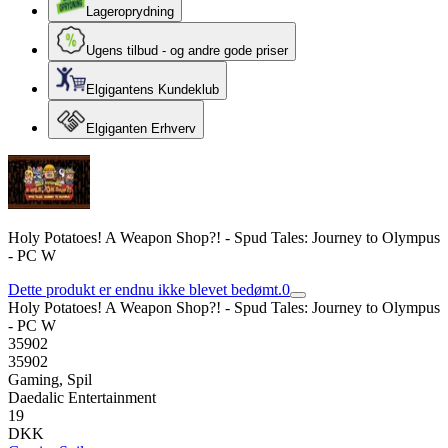
Lageroprydning
Ugens tilbud - og andre gode priser
Elgigantens Kundeklub
Elgiganten Erhverv
Holy Potatoes! A Weapon Shop?! - Spud Tales: Journey to Olympus
- PC W
Dette produkt er endnu ikke blevet bedømt.
0
Holy Potatoes! A Weapon Shop?! - Spud Tales: Journey to Olympus
- PC W
35902
35902
Gaming, Spil
Daedalic Entertainment
19
DKK