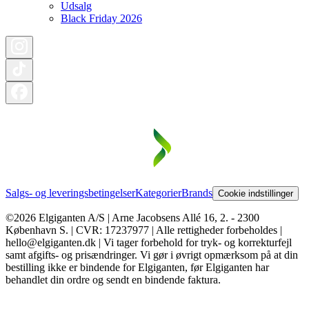
Udsalg
Black Friday 2026
Salgs- og leveringsbetingelser
Kategorier
Brands
Cookie indstillinger
©2026 Elgiganten A/S | Arne Jacobsens Allé 16, 2. - 2300
København S. | CVR: 17237977 | Alle rettigheder forbeholdes |
hello@elgiganten.dk | Vi tager forbehold for tryk- og korrekturfejl
samt afgifts- og prisændringer. Vi gør i øvrigt opmærksom på at din
bestilling ikke er bindende for Elgiganten, før Elgiganten har
behandlet din ordre og sendt en bindende faktura.