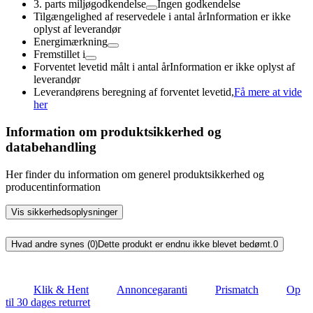
3. parts miljøgodkendelse
Ingen godkendelse
Tilgængelighed af reservedele i antal år
Information er ikke
oplyst af leverandør
Energimærkning
Fremstillet i
Forventet levetid målt i antal år
Information er ikke oplyst af
leverandør
Leverandørens beregning af forventet levetid,
Få mere at vide
her
Information om produktsikkerhed og
databehandling
Her finder du information om generel produktsikkerhed og
producentinformation
Vis sikkerhedsoplysninger
Hvad andre synes (0)
Dette produkt er endnu ikke blevet bedømt.
0
Klik & Hent
Annoncegaranti
Prismatch
Op
til 30 dages returret