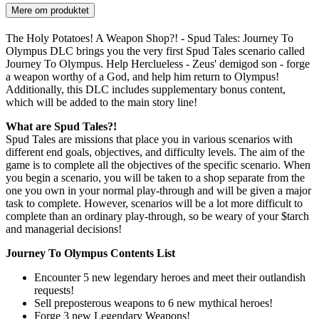
Mere om produktet
The Holy Potatoes! A Weapon Shop?! - Spud Tales: Journey To
Olympus DLC brings you the very first Spud Tales scenario called
Journey To Olympus. Help Herclueless - Zeus' demigod son - forge
a weapon worthy of a God, and help him return to Olympus!
Additionally, this DLC includes supplementary bonus content,
which will be added to the main story line!
What are Spud Tales?!
Spud Tales are missions that place you in various scenarios with
different end goals, objectives, and difficulty levels. The aim of the
game is to complete all the objectives of the specific scenario. When
you begin a scenario, you will be taken to a shop separate from the
one you own in your normal play-through and will be given a major
task to complete. However, scenarios will be a lot more difficult to
complete than an ordinary play-through, so be weary of your $tarch
and managerial decisions!
Journey To Olympus Contents List
Encounter 5 new legendary heroes and meet their outlandish
requests!
Sell preposterous weapons to 6 new mythical heroes!
Forge 3 new Legendary Weapons!