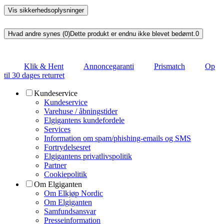
Vis sikkerhedsoplysninger
Hvad andre synes (0)
Dette produkt er endnu ikke blevet bedømt.
0
Klik & Hent
Annoncegaranti
Prismatch
Op
til 30 dages returret
Kundeservice
Kundeservice
Varehuse / åbningstider
Elgigantens kundefordele
Services
Information om spam/phishing-emails og SMS
Fortrydelsesret
Elgigantens privatlivspolitik
Partner
Cookiepolitik
Om Elgiganten
Om Elkjøp Nordic
Om Elgiganten
Samfundsansvar
Presseinformation