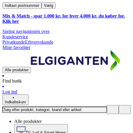
Indtast postnummer
Vælg
Mix & Match - spar 1.000 kr. for hver 4.000 kr. du køber for.
Klik
her
Spring navigationen over
Kundeservice
Privatkunde
Erhvervskunde
Mine favoritter
Alle produkter
Find butik
Log ind
Indkøbskurv
Alle produkter
TV, Lyd & Smart Home