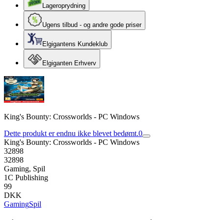
Lageroprydning
Ugens tilbud - og andre gode priser
Elgigantens Kundeklub
Elgiganten Erhverv
King's Bounty: Crossworlds - PC Windows
Dette produkt er endnu ikke blevet bedømt.
0
King's Bounty: Crossworlds - PC Windows
32898
32898
Gaming, Spil
1C Publishing
99
DKK
Gaming
Spil