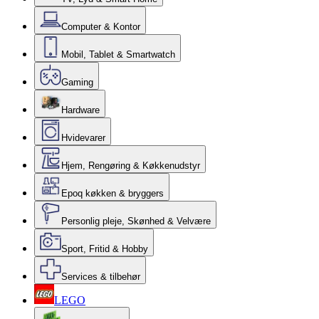
Computer & Kontor
Mobil, Tablet & Smartwatch
Gaming
Hardware
Hvidevarer
Hjem, Rengøring & Køkkenudstyr
Epoq køkken & bryggers
Personlig pleje, Skønhed & Velvære
Sport, Fritid & Hobby
Services & tilbehør
LEGO