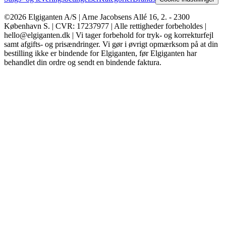
©2026 Elgiganten A/S | Arne Jacobsens Allé 16, 2. - 2300
København S. | CVR: 17237977 | Alle rettigheder forbeholdes |
hello@elgiganten.dk | Vi tager forbehold for tryk- og korrekturfejl
samt afgifts- og prisændringer. Vi gør i øvrigt opmærksom på at din
bestilling ikke er bindende for Elgiganten, før Elgiganten har
behandlet din ordre og sendt en bindende faktura.