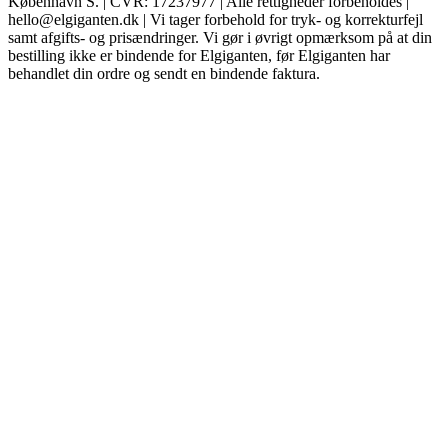
København S. | CVR: 17237977 | Alle rettigheder forbeholdes |
hello@elgiganten.dk | Vi tager forbehold for tryk- og korrekturfejl
samt afgifts- og prisændringer. Vi gør i øvrigt opmærksom på at din
bestilling ikke er bindende for Elgiganten, før Elgiganten har
behandlet din ordre og sendt en bindende faktura.