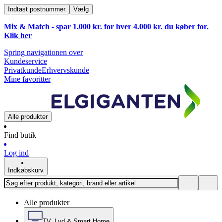
Indtast postnummer
Vælg
Mix & Match - spar 1.000 kr. for hver 4.000 kr. du køber for.
Klik
her
Spring navigationen over
Kundeservice
Privatkunde
Erhvervskunde
Mine favoritter
Alle produkter
Find butik
Log ind
Indkøbskurv
Alle produkter
TV, Lyd & Smart Home