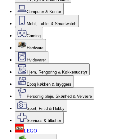
Computer & Kontor
Mobil, Tablet & Smartwatch
Gaming
Hardware
Hvidevarer
Hjem, Rengøring & Køkkenudstyr
Epoq køkken & bryggers
Personlig pleje, Skønhed & Velvære
Sport, Fritid & Hobby
Services & tilbehør
LEGO