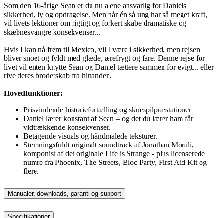
Som den 16-årige Sean er du nu alene ansvarlig for Daniels
sikkerhed, ly og opdragelse. Men når én så ung har så meget kraft,
vil livets lektioner om rigtigt og forkert skabe dramatiske og
skæbnesvangre konsekvenser...
Hvis I kan nå frem til Mexico, vil I være i sikkerhed, men rejsen
bliver snoet og fyldt med glæde, ærefrygt og fare. Denne rejse for
livet vil enten knytte Sean og Daniel tættere sammen for evigt... eller
rive deres broderskab fra hinanden.
Hovedfunktioner:
Prisvindende historiefortælling og skuespilpræstationer
Daniel lærer konstant af Sean – og det du lærer ham får
vidtrækkende konsekvenser.
Betagende visuals og håndmalede teksturer.
Stemningsfuldt originalt soundtrack af Jonathan Morali,
komponist af det originale Life is Strange - plus licenserede
numre fra Phoenix, The Streets, Bloc Party, First Aid Kit og
flere.
Manualer, downloads, garanti og support
Specifikationer