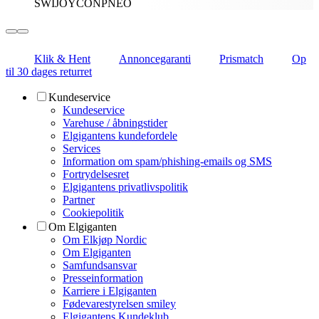
SWIJOYCONPNEO
Klik & Hent
Annoncegaranti
Prismatch
Op
til 30 dages returret
Kundeservice
Kundeservice
Varehuse / åbningstider
Elgigantens kundefordele
Services
Information om spam/phishing-emails og SMS
Fortrydelsesret
Elgigantens privatlivspolitik
Partner
Cookiepolitik
Om Elgiganten
Om Elkjøp Nordic
Om Elgiganten
Samfundsansvar
Presseinformation
Karriere i Elgiganten
Fødevarestyrelsen smiley
Elgigantens Kundeklub