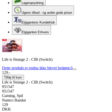
Lageroprydning
Ugens tilbud - og andre gode priser
Elgigantens Kundeklub
Elgiganten Erhverv
Life is Strange 2 - CIB (Switch)
Dette produkt er endnu ikke blevet bedømt.
0
129.-
Tilføj til kurv
Life is Strange 2 - CIB (Switch)
951547
951547
Gaming, Spil
Namco Bandai
129
DKK